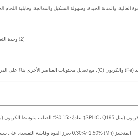
 العالية، والمتانة الجيدة، وسهولة التشكيل والمعالجة، وقابلية اللحام
(2) وحدة التغليف بالزنك مع جهاز معالجة مسبقة بالتخمير تقوم بتغليف بالزنك؛
 كالتالي:
المنجنيز (Mn) 0.30%~1.50% يعزز القوة وقابلية التقسية. على سبيل المثال، SPHC: Mn ≤0.50%؛ Q345B: Mn 1.00%~1.60%.