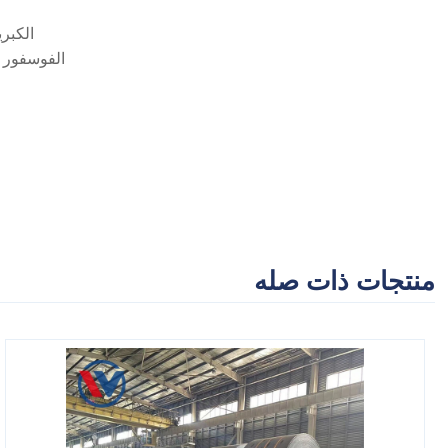
الكبريت (S) ≤0.035%~0.050% الكبريت الزائد يسبب الهشاشة الساخنة ويجب
الفوسفور (P) ≤0.035%~0.050% الفوسفور الزائد يقلل المتانة. التطبيقات عالية المتطلبات (مثل الصلب منخفض الحرارة) تتطلب %
منتجات ذات صله