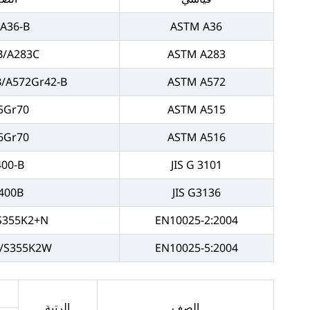
/A36-B
ASTM A36
B/A283C
ASTM A283
B/A572Gr42-B
ASTM A572
5Gr70
ASTM A515
6Gr70
ASTM A516
400-B
JIS G 3101
400B
JIS G3136
-S355K2+N
EN10025-2:2004
/S355K2W
EN10025-5:2004
الصف
الرتبة