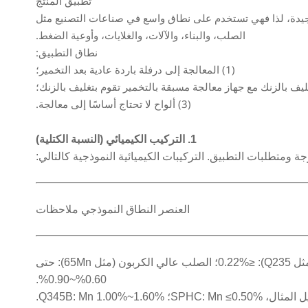
تطبيق المنتج
 الجيدة، لذا فهي تستخدم على نطاق واسع في صناعات التصنيع مثل
الصلب، والبناء، والآلات، والغلايات، وأوعية الضغط.
نطاق التطبيق:
(1) المعالجة إلى درفلة باردة عادية بعد التخمير؛
(3) ألواح لا تحتاج أساسًا إلى معالجة.
1. التركيب الكيميائي (النسبة الكتلية)
العنصر النطاق النموذجي ملاحظات
الكربون (C) 0.06%~0.35% الصلب منخفض الكربون (مثل SPHC، Q195): عادةً ≤0.15%؛ الصلب متوسط الكربون (مثل Q235): ≤0.22%؛ الصلب عالي الكربون (مثل 65Mn): حتى
0.60%~0.90%.