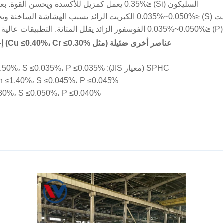
السليكون (Si) ≤0.35% يعمل كمزيل للأكسدة ويحسن القوة. بعض الدرجات تسمح بإضافات ضئيلة (مثل SPHC: Si ≤0.10%).
 التحكم فيه بدقة (مثل API 5L PSL2 يتطلب S ≤0.015%).
P ≤0.025.
عناصر أخرى ضئيلة (مثل Cu ≤0.40%، Cr ≤0.30%) إجمالي العناصر المتبقية عادةً ≤0.70% (مثل معيار EN 10111).
SPHC (معيار JIS): C ≤0.15%، Mn ≤0.50%، S ≤0.035%، P ≤0.035% (ملف صلب منخفض الكربون مدلفن بارد).
C ≤0.20%، Mn ≤1.40%، S ≤0.045%، P ≤0.045%
.26%، Mn ≥0.80%، S ≤0.050%، P ≤0.040%