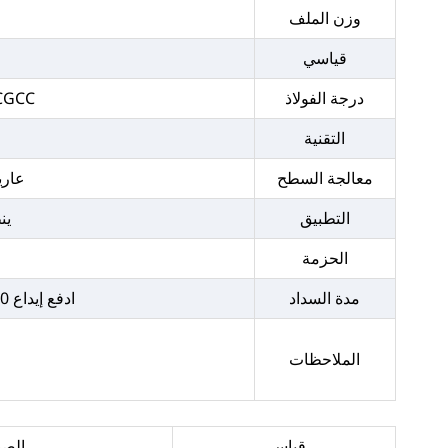
وزن الملف
قياسي
درجة الفولاذ
 CGCC
التقنية
معالجة السطح
عاري
التطبيق
ين
الحزمة
مدة السداد
ادفع إيداع 30٪ T/T مقدمًا، و70٪ T/T الرصيد قبل الشحن، ادفع أقل من 10000 دولار، ادفع بالكامل عن طريق T/T.
الملاحظات
قياسي
الص