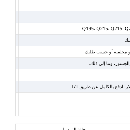
Q195، Q215، Q215، Q2
بك
 أو مجلفنة أو حسب طلبك
والجسور، وما إلى ذلك.
حالة التوصيل