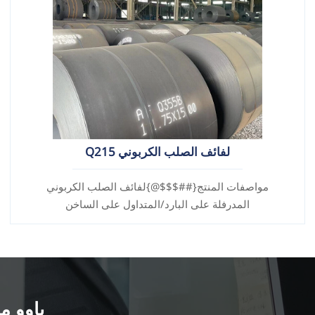
لفائف الصلب الكربوني Q215
مواصفات المنتج{##$$$@}لفائف الصلب الكربوني
المدرفلة على البارد/المتداول على الساخن
باوو مي