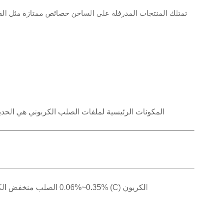
تمتلك المنتجات المدرفلة على الساخن خصائص ممتازة مثل القوة
المكونات الرئيسية لملفات الصلب الكربوني هي الحديد (Fe) والكربون (C)، مع تعديل محتويات العناصر الأخرى بناءً على الدرجة ومتطلبات التطبيق. التركيبات الكيميائية النموذجية