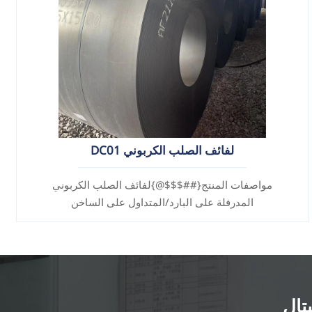
لفائف الصلب الكربوني DC01
مواصفات المنتج{##$$$@}لفائف الصلب الكربوني
المدرفلة على البارد/المتداول على الساخن
تال