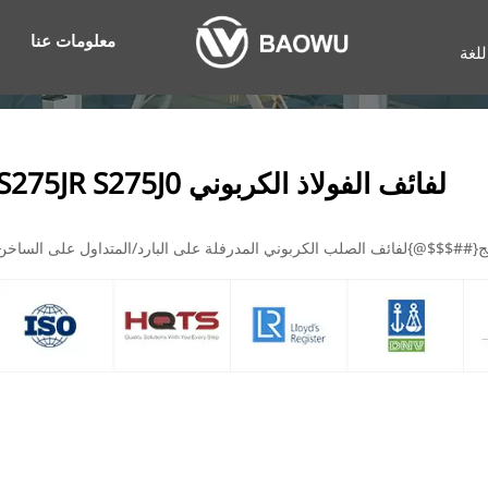
معلومات عنا
للغة
لفائف الفولاذ الكربوني S275JR S275J0
ج{##$$$@}لفائف الصلب الكربوني المدرفلة على البارد/المتداول على الساخن