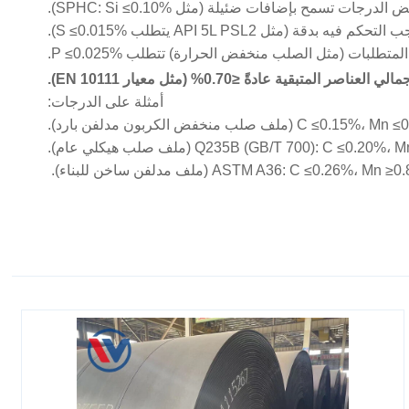
أمثلة على الدرجات:
Q235B (GB/T 700):  (ملف صلب هيكلي عام).
ASTM A36: C ≤0 (ملف مدلفن ساخن للبناء).