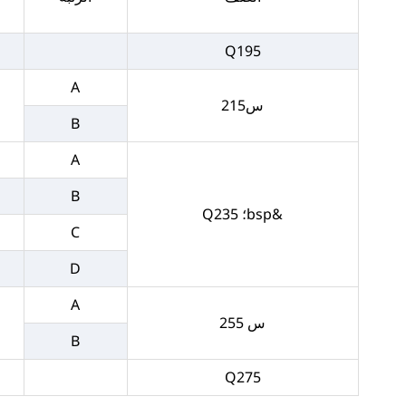
Q195
A
س215
B
A
B
&bsp؛ Q235
C
D
A
س 255
B
Q275