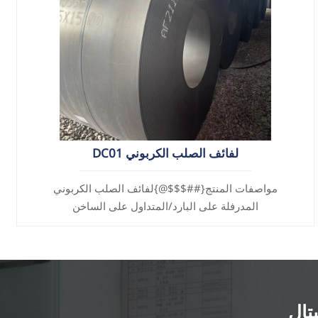
لفائف الصلب الكربوني DC01
مواصفات المنتج{##$$$@}لفائف الصلب الكربوني
المدرفلة على البارد/المتداول على الساخن
تال