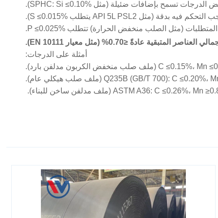
أمثلة على الدرجات:
Q235B (GB/T 700):  (ملف صلب هيكلي عام).
ASTM A36: C ≤0 (ملف مدلفن ساخن للبناء).