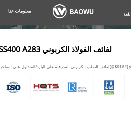
معلومات عنا
للغة
لفائف الفولاذ الكربوني SS400 A283
ج{##$$$@}لفائف الصلب الكربوني المدرفلة على البارد/المتداول على الساخن