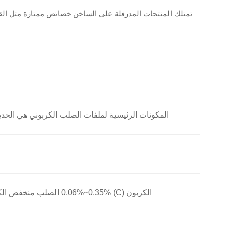
تمتلك المنتجات المدرفلة على الساخن خصائص ممتازة مثل القوة
المكونات الرئيسية لملفات الصلب الكربوني هي الحديد (Fe) والكربون (C)، مع تعديل محتويات العناصر الأخرى بناءً على الدرجة ومتطلبات التطبيق. التركيبات الكيميائية النموذجية