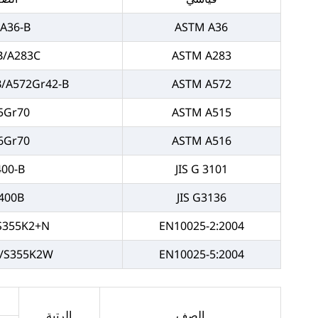
/A36-B
ASTM A36
B/A283C
ASTM A283
B/A572Gr42-B
ASTM A572
5Gr70
ASTM A515
6Gr70
ASTM A516
400-B
JIS G 3101
400B
JIS G3136
-S355K2+N
EN10025-2:2004
/S355K2W
EN10025-5:2004
الصف
الرتبة