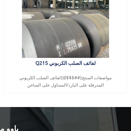
لفائف الصلب الكربوني Q215
مواصفات المنتج{##$$$@}لفائف الصلب الكربوني
المدرفلة على البارد/المتداول على الساخن
باوو مي