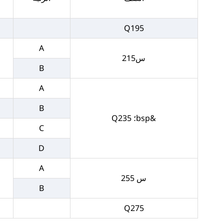
Q195
A
س215
B
A
B
&bsp؛ Q235
C
D
A
س 255
B
Q275