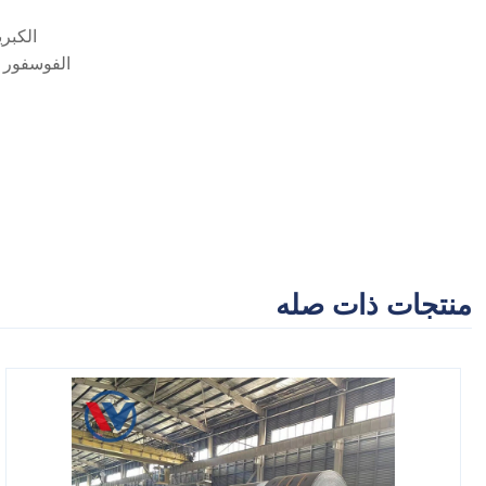
الكبريت (S) ≤0.035%~0.050% الكبريت الزائد يسبب الهشاشة الساخنة ويجب
الفوسفور (P) ≤0.035%~0.050% الفوسفور الزائد يقلل المتانة. التطبيقات عالية المتطلبات (مثل الصلب منخفض الحرارة) تتطلب %
منتجات ذات صله