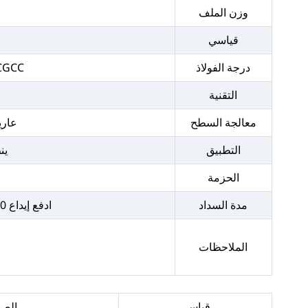
وزن الملف
قياسي
درجة الفولاذ
 CGCC
التقنية
معالجة السطح
عاري
التطبيق
ين
الحزمة
مدة السداد
ادفع إيداع 30٪ T/T مقدمًا، و70٪ T/T الرصيد قبل الشحن، ادفع أقل من 10000 دولار، ادفع بالكامل عن طريق T/T.
الملاحظات
قياسي
الص