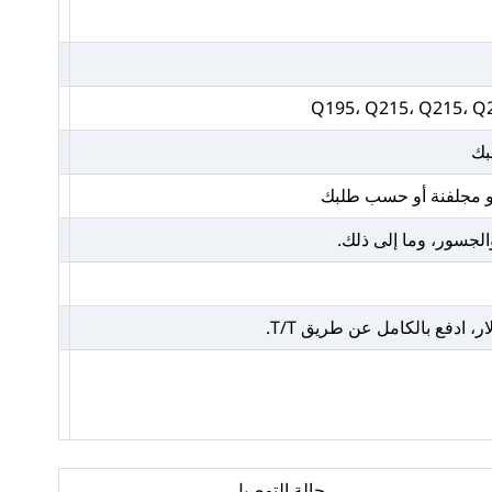
Q195، Q215، Q215، Q2
بك
 أو مجلفنة أو حسب طلبك
والجسور، وما إلى ذلك.
حالة التوصيل