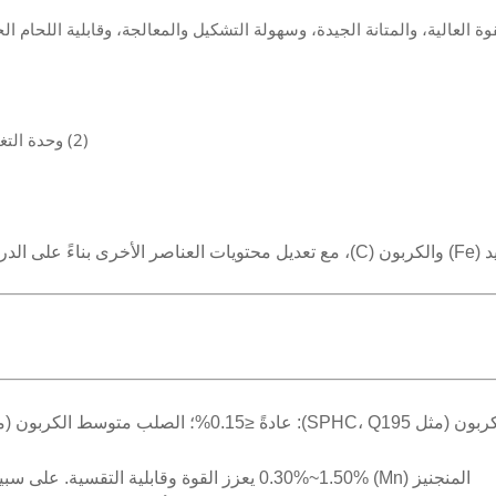
 العالية، والمتانة الجيدة، وسهولة التشكيل والمعالجة، وقابلية اللحام
(2) وحدة التغليف بالزنك مع جهاز معالجة مسبقة بالتخمير تقوم بتغليف بالزنك؛
 كالتالي:
المنجنيز (Mn) 0.30%~1.50% يعزز القوة وقابلية التقسية. على سبيل المثال، SPHC: Mn ≤0.50%؛ Q345B: Mn 1.00%~1.60%.