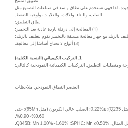
تطبيق المنتج
 الجيدة، لذا فهي تستخدم على نطاق واسع في صناعات التصنيع مثل
الصلب، والبناء، والآلات، والغلايات، وأوعية الضغط.
نطاق التطبيق:
(1) المعالجة إلى درفلة باردة عادية بعد التخمير؛
(3) ألواح لا تحتاج أساسًا إلى معالجة.
1. التركيب الكيميائي (النسبة الكتلية)
العنصر النطاق النموذجي ملاحظات
الكربون (C) 0.06%~0.35% الصلب منخفض الكربون (مثل SPHC، Q195): عادةً ≤0.15%؛ الصلب متوسط الكربون (مثل Q235): ≤0.22%؛ الصلب عالي الكربون (مثل 65Mn): حتى
0.60%~0.90%.