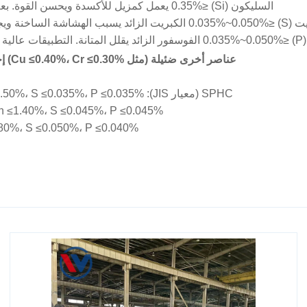
السليكون (Si) ≤0.35% يعمل كمزيل للأكسدة ويحسن القوة. بعض الدرجات تسمح بإضافات ضئيلة (مثل SPHC: Si ≤0.10%).
 التحكم فيه بدقة (مثل API 5L PSL2 يتطلب S ≤0.015%).
P ≤0.025.
عناصر أخرى ضئيلة (مثل Cu ≤0.40%، Cr ≤0.30%) إجمالي العناصر المتبقية عادةً ≤0.70% (مثل معيار EN 10111).
SPHC (معيار JIS): C ≤0.15%، Mn ≤0.50%، S ≤0.035%، P ≤0.035% (ملف صلب منخفض الكربون مدلفن بارد).
C ≤0.20%، Mn ≤1.40%، S ≤0.045%، P ≤0.045%
.26%، Mn ≥0.80%، S ≤0.050%، P ≤0.040%