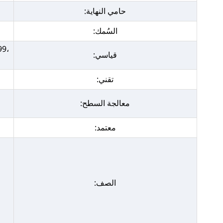
حامي النهاية:
السُمك:
99،
قياسي:
تقني:
معالجة السطح:
معتمد:
الصف: