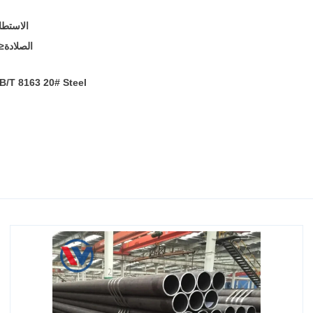
الاستطا
الصلادة
≤197 HB (برينيل) أو ≤90 HRB يتم التحكم فيها عبر المعا
B/T 8163 20# Steel