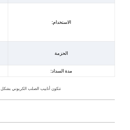
الاستخدام:
الحزمة
مدة السداد:
تتكون أنابيب الصلب الكربوني بشكل أساسي من الحديد (Fe) والكربون (C)، مع مستويات منخفضة من العناصر الأخرى. ال