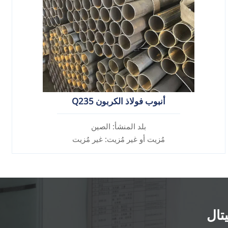
أنبوب فولاذ الكربون Q235
بلد المنشأ: الصين
مُزيت أو غير مُزيت: غير مُزيت
سبيكة أم لا: غير سبيكة
تال