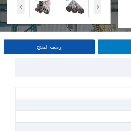
‹
›
وصف المنتج