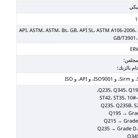
يكي
API، ASTM، ASTM، Bs، GB، API 5L، ASTM A106-2006،
GB/T3901، 
ER
مجلفن؛
م بالزنك؛
ST42، ST35، 10#
Q235، Q235B، S2
Q195 → Grad
Q215 → Grade 
Q235 → Grade D،
Q34