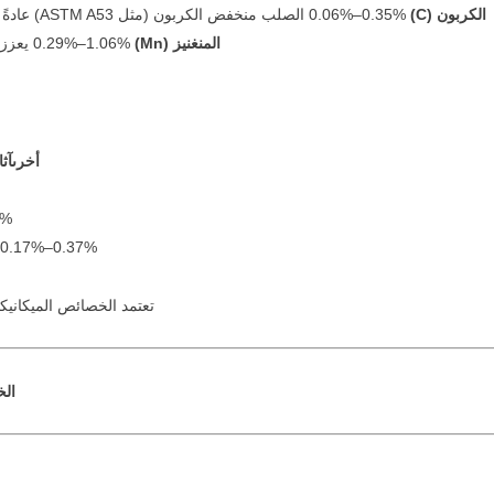
الكربون (C)
0.06%–0.35% الصلب منخفض الكربون (مثل ASTM A53) عادةً ≤0.30%؛ الصلب عالي الكربون يوفر قوة أعلى ولكن قابلية لحام أقل.
المنغنيز (Mn)
0.29%–1.06% يعزز القوة وقابلية التصلب؛ ASTM A106 Grade B يسمح بـ 0.29–1.06%.
أخرى
آثار (مثل 40%
%.
 0.17%–0.37%.
تعتمد الخصائص الميكانيكي
الخ