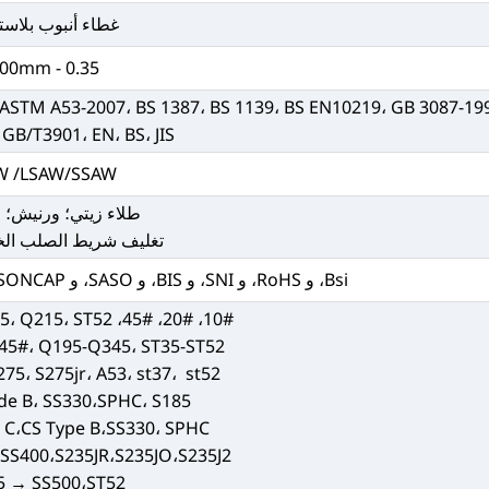
غطاء أنبوب بلاست
0.35 - 100mm
 ASTM A53-2007، BS 1387، BS 1139، BS EN10219، GB 3087-19
GB/T3901، EN، BS، JIS
W /LSAW/SSAW
طلاء زيتي؛ ورنيش؛ 
تغليف شريط الصلب الخا
Bsi، و RoHS، و SNI، و BIS، و SASO، و SONCAP، و Sirm، و ISO9001، و API، و ISO
10#، 20#، 45#، Q235، Q345، Q195، Q215، ST52،
-45#، Q195-Q345، ST35-ST52
75، S275jr، A53، st37، st52
e B، SS330،SPHC، S185
C،CS Type B،SS330، SPHC
SS400،S235JR،S235JO،S235J2
5 → SS500،ST52