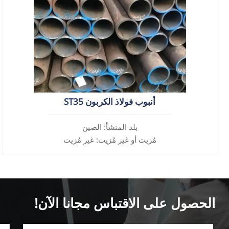
أنبوب فولاذ الكربون ST35
بلد المنشأ: الصين
مُزيت أو غير مُزيت: غير مُزيت
سبيكة أم لا: غير سبيكة
الحصول على الاقتباس مجانا الآن!