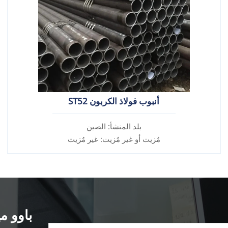
أنبوب فولاذ الكربون ST52
بلد المنشأ: الصين
مُزيت أو غير مُزيت: غير مُزيت
سبيكة أم لا: غير سبيكة
باوو مي