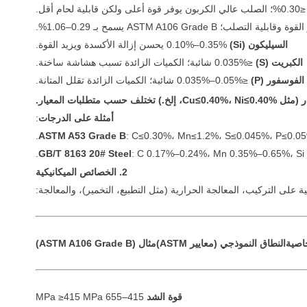
السيليكون (Si)
0.10%–0.35% يحسن إزالة الأكسدة ويزيد القوة.
الكبريت (S)
≤0.035% شائبة؛ الكميات الزائدة تسبب هشاشة ساخنة.
الفوسفور (P)
≤0.035%–0.05% شائبة؛ الكميات الزائدة تقلل المتانة.
Cu≤0.40%، Ni≤0.، إلخ.) تختلف حسب متطلبات المعيار.
أمثلة على الدرجات
:
ASTM A53 Grade B
: C≤0.30%، Mn≤1.2%، S≤0.045%، P≤0.05
GB/T 8163 20# Steel
: C 0.17%–0.24%، Mn 0.35%–0.65%، Si
2. الخصائص الميكانيكية
ة على التركيب، المعالجة الحرارية (مثل التطبيع، التخمير)، والمعالجة:
اصية
النطاق النموذجي (معايير ASTM)
مثال (ASTM A106 Grade B)
قوة الشد
415–655 MPa ≥415 MPa