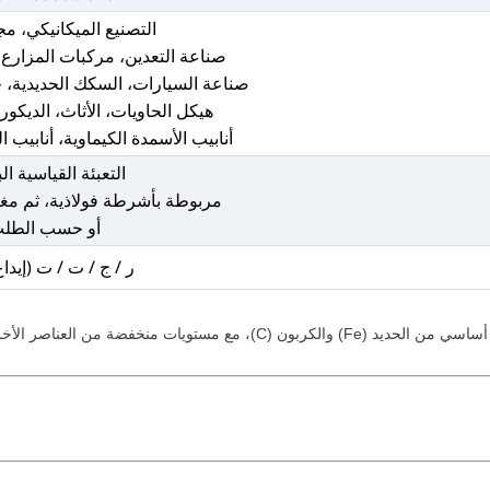
التصنيع الميكانيكي، مجا
صناعة التعدين، مركبات المزارع،
صناعة السيارات، السكك الحديدية، 
هيكل الحاويات، الأثاث، الديكور، 
أنابيب الأسمدة الكيماوية، أنابيب ا
التعبئة القياسية ال
مربوطة بأشرطة فولاذية، ثم مغلف
أو حسب الطل
ر / ج / ت / ت (إيداع 30٪
تركيبات النموذجية (باستخدام معايير ASTM كمثال) هي كما يلي: