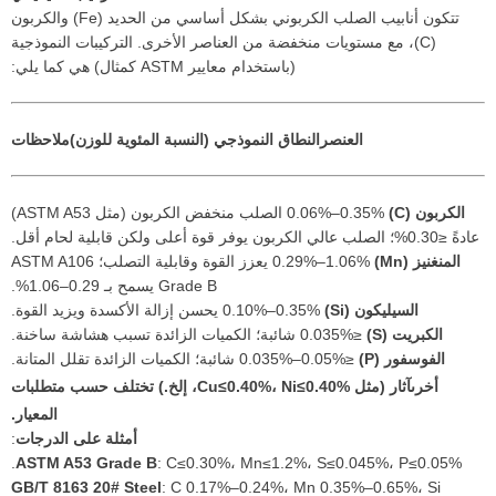
تتكون أنابيب الصلب الكربوني بشكل أساسي من الحديد (Fe) والكربون
(C)، مع مستويات منخفضة من العناصر الأخرى. التركيبات النموذجية
(باستخدام معايير ASTM كمثال) هي كما يلي:
العنصر
النطاق النموذجي (النسبة المئوية للوزن)
ملاحظات
الكربون (C)
0.06%–0.35% الصلب منخفض الكربون (مثل ASTM A53)
عادةً ≤0.30%؛ الصلب عالي الكربون يوفر قوة أعلى ولكن قابلية لحام أقل.
المنغنيز (Mn)
0.29%–1.06% يعزز القوة وقابلية التصلب؛ ASTM A106
Grade B يسمح بـ 0.29–1.06%.
السيليكون (Si)
0.10%–0.35% يحسن إزالة الأكسدة ويزيد القوة.
الكبريت (S)
≤0.035% شائبة؛ الكميات الزائدة تسبب هشاشة ساخنة.
الفوسفور (P)
≤0.035%–0.05% شائبة؛ الكميات الزائدة تقلل المتانة.
أخرى
آثار (مثل Cu≤0.40%، Ni≤0.40%، إلخ.) تختلف حسب متطلبات
المعيار.
أمثلة على الدرجات
:
ASTM A53 Grade B
: C≤0.30%، Mn≤1.2%، S≤0.045%، P≤0.05%.
GB/T 8163 20# Steel
: C 0.17%–0.24%، Mn 0.35%–0.65%، Si