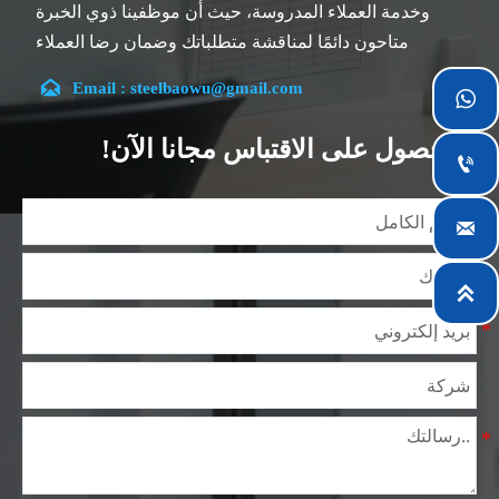
وخدمة العملاء المدروسة، حيث أن موظفينا ذوي الخبرة
متاحون دائمًا لمناقشة متطلباتك وضمان رضا العملاء
بالكامل.

Email : steelbaowu@gmail.com

تقع شركتنا في مدينة ووشي، بمقاطعة جيانغسو، والتي تعد
أكبر مركز لمعالجة الصلب في الصين. يتمتع فريقنا بتخصص
الحصول على الاقتباس مجانا الآن!

في الصناعة لأكثر من 14 عامًا مع خبرة غنية في مختلف
مشاريع صلب السيليكون، كما أننا على دراية بمجموعة
متنوعة من معايير صلب السيليكون، مثل CE، وSGS وغيرها.

يمكننا التصميم والتخصيص وفقًا لمتطلباتك الفريدة، ونضمن
السلامة والكفاءة والسعر المعقول. وقد قمنا بالتوسع

تدريجياً ولدينا الآن خمس مستودعات توزيع مبنية لهذا الغرض
ومرافق متخصصة لمعالجة الصلب تقدم خدمات لصناعات
التعدين والبناء والهندسة والتشغيل العام حول العالم.