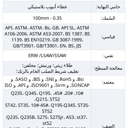
حامي النهاية:
غطاء أنبوب بلاستيكي
السُمك:
0.35 - 100mm
API، ASTM، ASTM، Bs، GB، API 5L، ASTM
A106-2006، ASTM A53-2007، BS 1387، BS
قياسي:
1139، BS EN10219، GB 3087-1999،
GB/T3901، GB/T3901، EN، BS، JIS
تقني:
ERW /LSAW/SSAW
طلاء زيتي؛ ورنيش؛ مجلفن؛
معالجة السطح:
تغليف شريط الصلب الخام بالزنك؛
Bsi، و RoHS، و SNI، و BIS، و SASO، و
معتمد:
SONCAP، و Sirm، و ISO9001، و API، و ISO
10#، 20#، 45#، Q235، Q345، Q195،
Q215، ST52،
ST42، ST35، 10#-45#، Q195-Q345، ST35-
ST52
Q235، Q235B، S275، S275jr، A53، st37،
st52
الصف: