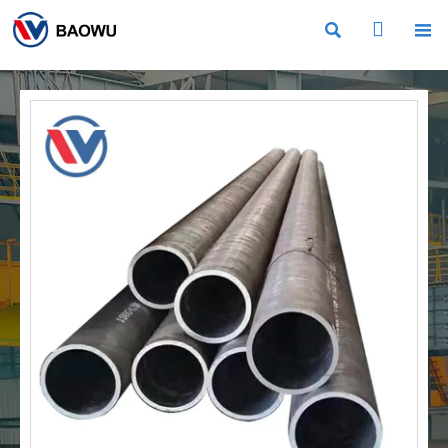


