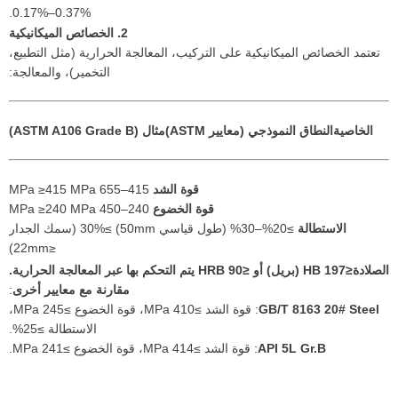
0.17%–0.37%.
2. الخصائص الميكانيكية
تعتمد الخصائص الميكانيكية على التركيب، المعالجة الحرارية (مثل التطبيع،
التخمير)، والمعالجة:
الخاصية
النطاق النموذجي (معايير ASTM)
مثال (ASTM A106 Grade B)
قوة الشد
415–655 MPa ≥415 MPa
قوة الخضوع
240–450 MPa ≥240 MPa
الاستطالة
≥20%–30% (طول قياسي 50mm) ≥30% (سمك الجدار
≤22mm)
الصلادة
≤197 HB (بريل) أو ≤90 HRB يتم التحكم بها عبر المعالجة الحرارية.
مقارنة مع معايير أخرى
:
GB/T 8163 20# Steel
: قوة الشد ≥410 MPa، قوة الخضوع ≥245 MPa،
الاستطالة ≥25%.
API 5L Gr.B
: قوة الشد ≥414 MPa، قوة الخضوع ≥241 MPa.