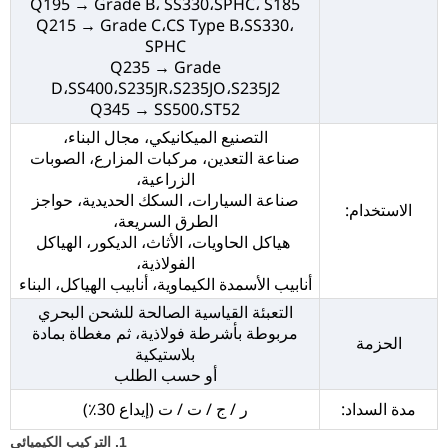
Q195 → Grade B، SS330،SPHC، S185
Q215 → Grade C،CS Type B،SS330،
SPHC
Q235 → Grade
D،SS400،S235JR،S235JO،S235J2
Q345 → SS500،ST52
التصنيع الميكانيكي، مجال البناء،
صناعة التعدين، مركبات المزارع، الصوبات
الزراعية،
صناعة السيارات، السكك الحديدية، حواجز
الاستخدام:
الطرق السريعة،
هياكل الحاويات، الأثاث، الديكور، الهياكل
الفولاذية،
أنابيب الأسمدة الكيماوية، أنابيب الهياكل، البناء
التعبئة القياسية الصالحة للشحن البحري
مربوطة بأشرطة فولاذية، ثم مغطاة بمادة
الحزمة
بلاستيكية
أو حسب الطلب
مدة السداد:
ر / ج / ت / ت (إيداع 30٪)
1. التركيب الكيميائي