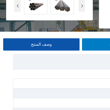
‹
›
وصف المنتج