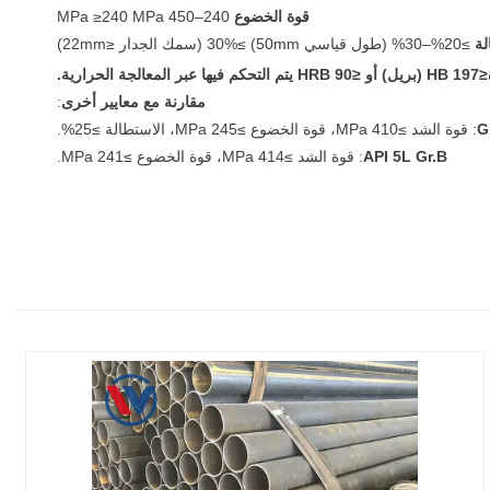
قوة الخضوع
240–450 MPa ≥240 MPa
لة
≥20%–30% (طول قياسي 50mm) ≥30% (سمك الجدار ≤22mm)
≤197 HB (بريل) أو ≤90 HRB يتم التحكم فيها عبر المعالجة الحرارية.
مقارنة مع معايير أخرى
:
G
: قوة الشد ≥410 MPa، قوة الخضوع ≥245 MPa، الاستطالة ≥25%.
API 5L Gr.B
: قوة الشد ≥414 MPa، قوة الخضوع ≥241 MPa.