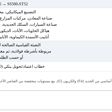
5 → SS500،ST52
التصنيع الميكانيكي، مجا
صناعة المعادن، مركبات المزارع،
صناعة السيارات، السكك الحديدية، 
هياكل الحاويات، الأثاث، الديكور،
أنابيب الأسمدة الكيماوية، الأنابي
التعبئة القياسية الصالحة 
مربوطة بأشرطة فولاذية، ثم مغطا
أو حسب الطل
خطاب اعتماد/تحويل بنكي (30% دفعة أولى)
تركيبات النموذجية (باستخدام معايير ASTM كمثال) هي كما يلي: