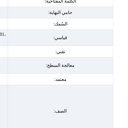
الكلمة المفتاحية:
حامي النهاية:
السُمك:
01،
قياسي:
تقني:
معالجة السطح:
معتمد:
الصف: