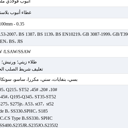
أنبوب فولاذي مل
غطاء أنبوب بلاست
0.35 - 100mm
3-2007، BS 1387، BS 1139، BS EN10219، GB 3087-1999، GB/T39
EN، BS، JIS
W /LSAW/SSAW
طلاء زيتي؛ ورنيش؛ 
تغليف شريط الصلب الخا
بسي، بنفايات، سني، مكررا، ساسو، سونكاب، سيرم، O9001
10#، 20#، 45#، Q235، Q345، Q195، Q215، ST52،
-45#، Q195-Q345، ST35-ST52
75، S275jr، A53، st37، st52
de B، SS330،SPHC، S185
 C،CS Type B،SS330، SPHC
SS400،S235JR،S235JO،S235J2