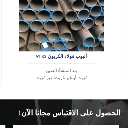
أنبوب فولاذ الكربون ST35
بلد المنشأ: الصين
مُزيت أو غير مُزيت: غير مُزيت
سبيكة أم لا: غير سبيكة
الحصول على الاقتباس مجانا الآن!