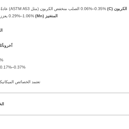
الكربون (C)
0.06%–0.35% الصلب منخفض الكربون (مثل ASTM A53) عادةً ≤0.30%؛ يوفر الصلب عالي الكربون قوة أعلى ولكن قابلية لحام أقل.
المنغنيز (Mn)
0.29%–1.06% يعزز القوة وقابلية التصلب؛ ASTM A106 Grade B يسمح بـ 0.29–1.06%.
ال
آخرون
آثار (مثل 40%
%.
 0.17%–0.37%.
تعتمد الخصائص الميكانيكي
الخ