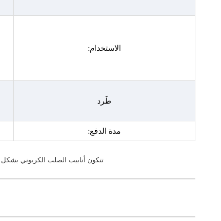
الاستخدام:
طَرد
مدة الدفع:
تتكون أنابيب الصلب الكربوني بشكل أساسي من الحديد (Fe) والكربون (C)، مع مستويات منخفضة من العناصر الأخرى. ال