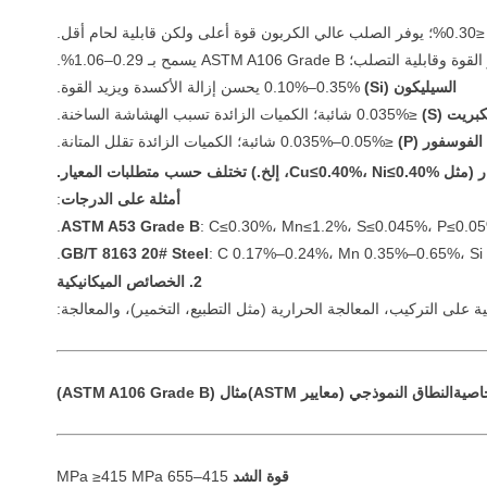
السيليكون (Si)
0.10%–0.35% يحسن إزالة الأكسدة ويزيد القوة.
كبريت (S)
≤0.035% شائبة؛ الكميات الزائدة تسبب الهشاشة الساخنة.
الفوسفور (P)
≤0.035%–0.05% شائبة؛ الكميات الزائدة تقلل المتانة.
Cu≤0.40%، Ni≤0.، إلخ.) تختلف حسب متطلبات المعيار.
أمثلة على الدرجات
:
ASTM A53 Grade B
: C≤0.30%، Mn≤1.2%، S≤0.045%، P≤0.05
GB/T 8163 20# Steel
: C 0.17%–0.24%، Mn 0.35%–0.65%، Si
2. الخصائص الميكانيكية
ة على التركيب، المعالجة الحرارية (مثل التطبيع، التخمير)، والمعالجة:
اصية
النطاق النموذجي (معايير ASTM)
مثال (ASTM A106 Grade B)
قوة الشد
415–655 MPa ≥415 MPa