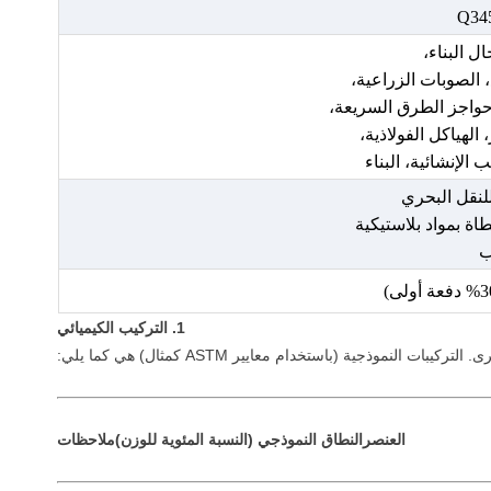
Q34
ل البناء،
 الصوبات الزراعية،
حواجز الطرق السريعة،
 الهياكل الفولاذية،
ب الإنشائية، البناء
للنقل البحري
ة بمواد بلاستيكية
ب
1. التركيب الكيميائي
العنصر
النطاق النموذجي (النسبة المئوية للوزن)
ملاحظات