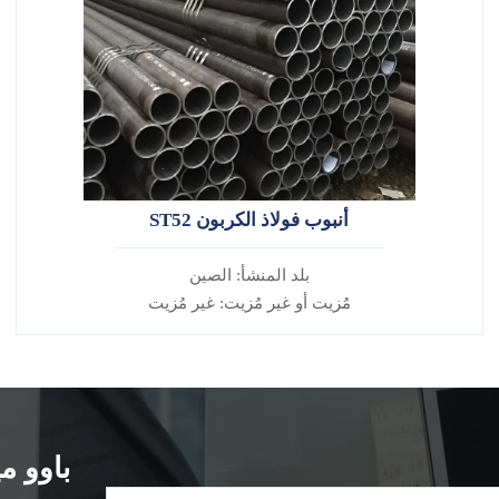
أنبوب فولاذ الكربون ST52
بلد المنشأ: الصين
مُزيت أو غير مُزيت: غير مُزيت
سبيكة أم لا: غير سبيكة
باوو مي