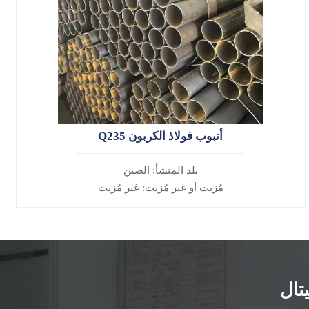
أنبوب فولاذ الكربون Q235
بلد المنشأ: الصين
مُزيت أو غير مُزيت: غير مُزيت
سبيكة أم لا: غير سبيكة
تال