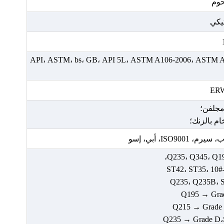
حوم
يكي
API، ASTM، bs، GB، API 5L، ASTM A106-2006، ASTM A5
ER
مجلفن؛
م بالزنك؛
IS، أبي، إسو
ST42، ST35، 10#
Q235، Q235B، S2
Q195 → Gra
Q215 → Grade
Q235 → Grade D،