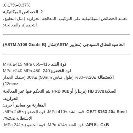
0.17%–0.37%.
2. الخصائص الميكانيكية
تعتمد الخصائص الميكانيكية على التركيب، المعالجة الحرارية (مثل التطبيع،
التخمير)، والمعالجة:
الخاصية
النطاق النموذجي (معايير ASTM)
مثال (ASTM A106 Grade B)
قوة الشد
415–655 MPa ≥415 MPa
قوة الخضوع
240–450 MPa ≥240 MPa
الاستطالة
≥20%–30% (طول قياس 50mm) ≥30% (سمك الجدار
≤22mm)
الصلابة
≤197 HB (برينل) أو ≤90 HRB يتم التحكم فيها عبر المعالجة
الحرارية.
المقارنة مع معايير أخرى
:
GB/T 8163 20# Steel
: قوة الشد ≥410 MPa، قوة الخضوع ≥245 MPa،
الاستطالة ≥25%.
API 5L Gr.B
: قوة الشد ≥414 MPa، قوة الخضوع ≥241 MPa.