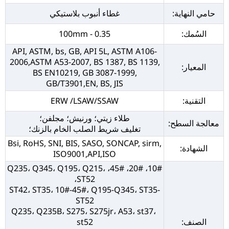
حامي النهاية:
غطاء أنبوب بلاستيكي
السُمك:
0.35 - 100mm
API, ASTM, bs, GB, API 5L, ASTM A106-
2006,ASTM A53-2007, BS 1387, BS 1139,
المعيار:
BS EN10219, GB 3087-1999,
GB/T3901,EN, BS, JIS
التقنية:
ERW /LSAW/SSAW
طلاء زيتي؛ ورنيش؛ مجلفن؛
معالجة السطح:
تغليف شريط الصلب الخام بالزنك؛
Bsi, RoHS, SNI, BIS, SASO, SONCAP, sirm,
الشهادة:
ISO9001,API,ISO
10#، 20#، 45#، Q235، Q345، Q195، Q215،
ST52،
ST42، ST35، 10#-45#، Q195-Q345، ST35-
ST52
Q235، Q235B، S275، S275jr، A53، st37،
الصنف:
st52