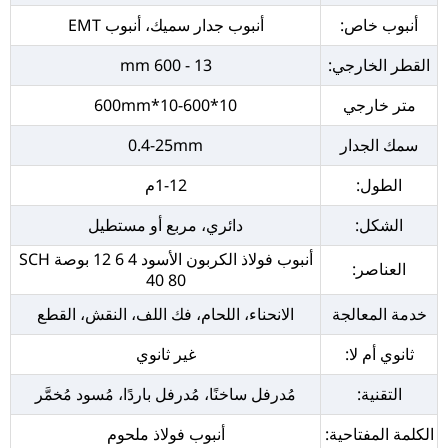
أنبوب خاص:
أنبوب جدار سميك، أنبوب EMT
القطر الخارجي:
13 - 600 mm
متر خارجي
10*10-600*600mm
سمك الجدار
0.4-25mm
الطول:
1-12م
الشكل:
دائري، مربع أو مستطيل
أنبوب فولاذ الكربون الأسود 4 6 12 بوصة SCH
العناصر:
40 80
خدمة المعالجة
الانحناء، اللحام، فك اللف، النقش، القطع
ثانوي أم لا:
غير ثانوي
التقنية:
مُدرفل ساخنًا، مُدرفل باردًا، مُسود مُخمَّر
الكلمة المفتاحية:
أنبوب فولاذ ملحوم