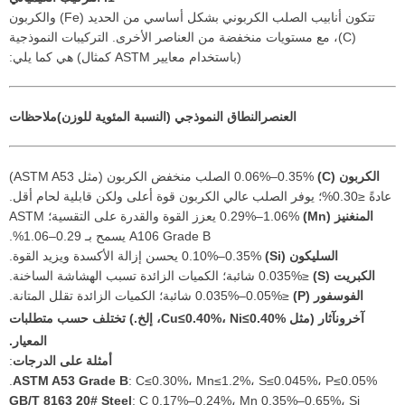
تتكون أنابيب الصلب الكربوني بشكل أساسي من الحديد (Fe) والكربون
(C)، مع مستويات منخفضة من العناصر الأخرى. التركيبات النموذجية
(باستخدام معايير ASTM كمثال) هي كما يلي:
العنصر
النطاق النموذجي (النسبة المئوية للوزن)
ملاحظات
الكربون (C)
0.06%–0.35% الصلب منخفض الكربون (مثل ASTM A53)
عادةً ≤0.30%؛ يوفر الصلب عالي الكربون قوة أعلى ولكن قابلية لحام أقل.
المنغنيز (Mn)
0.29%–1.06% يعزز القوة والقدرة على التقسية؛ ASTM
A106 Grade B يسمح بـ 0.29–1.06%.
السليكون (Si)
0.10%–0.35% يحسن إزالة الأكسدة ويزيد القوة.
الكبريت (S)
≤0.035% شائبة؛ الكميات الزائدة تسبب الهشاشة الساخنة.
الفوسفور (P)
≤0.035%–0.05% شائبة؛ الكميات الزائدة تقلل المتانة.
آخرون
آثار (مثل Cu≤0.40%، Ni≤0.40%، إلخ.) تختلف حسب متطلبات
المعيار.
أمثلة على الدرجات
:
ASTM A53 Grade B
: C≤0.30%، Mn≤1.2%، S≤0.045%، P≤0.05%.
GB/T 8163 20# Steel
: C 0.17%–0.24%، Mn 0.35%–0.65%، Si