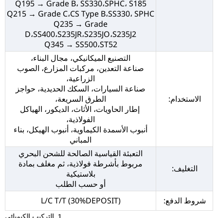
Q195 → Grade B، SS330،SPHC، S185
Q215 → Grade C،CS Type B،SS330، SPHC
Q235 → Grade
D،SS400،S235JR،S235JO،S235J2
Q345 → SS500،ST52
التصنيع الميكانيكي، مجال البناء،
صناعة التعدين، مركبات المزارع، الصوب
الزراعية،
صناعة السيارات، السكك الحديدية، حواجز
الاستخدام:
الطرق السريعة،
إطار الحاويات، الأثاث، الديكور، الهياكل
الفولاذية،
أنبوب الأسمدة الكيماوية، أنبوب الهيكل، بناء
المباني
التعبئة القياسية الصالحة للشحن البحري
مربوط بأشرطة فولاذية، ثم مغلف بمادة
التغليف:
بلاستيكية
أو حسب الطلب
شروط الدفع:
L/C T/T (30%DEPOSIT)
1. التركيب الكيميائي