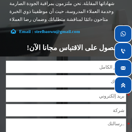
شهاداتها المقابلة. نحن ملتزمون بمراقبة الجودة الصارمة
وخدمة العملاء المدروسة، حيث أن موظفينا ذوي الخبرة
متاحون دائمًا لمناقشة متطلباتك وضمان رضا العملاء
بالكامل.

Email : steelbaowu@gmail.com

تقع شركتنا في مدينة ووشي، بمقاطعة جيانغسو، والتي تعد
أكبر مركز لمعالجة الصلب في الصين. يتمتع فريقنا بتخصص
الحصول على الاقتباس مجانا الآن!

في الصناعة لأكثر من 14 عامًا مع خبرة غنية في مختلف
مشاريع صلب السيليكون، كما أننا على دراية بمجموعة
متنوعة من معايير صلب السيليكون، مثل CE، وSGS وغيرها.

يمكننا التصميم والتخصيص وفقًا لمتطلباتك الفريدة، ونضمن
السلامة والكفاءة والسعر المعقول. وقد قمنا بالتوسع

تدريجياً ولدينا الآن خمس مستودعات توزيع مبنية لهذا الغرض
ومرافق متخصصة لمعالجة الصلب تقدم خدمات لصناعات
التعدين والبناء والهندسة والتشغيل العام حول العالم.