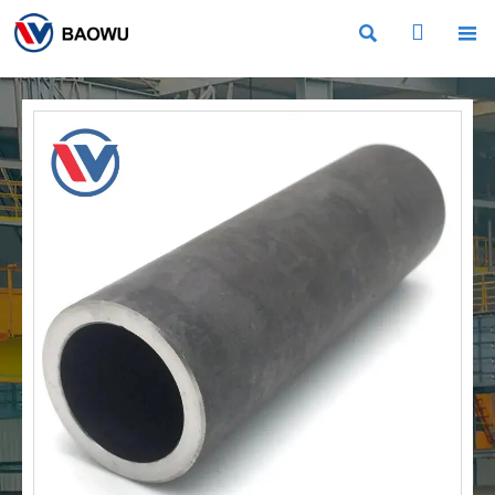


