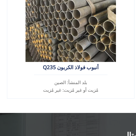
أنبوب فولاذ الكربون Q235
بلد المنشأ: الصين
مُزيت أو غير مُزيت: غير مُزيت
سبيكة أم لا: غير سبيكة
تال