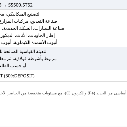
5 → SS500،ST52
التصنيع الميكانيكي، مجا
صناعة التعدين، مركبات المزارع
صناعة السيارات، السكك الحديدية، 
إطار الحاويات، الأثاث، الديكور، 
أنبوب الأسمدة الكيماوية، أنبوب ا
التعبئة القياسية الصالحة 
مربوط بأشرطة فولاذية، ثم مغلف
أو حسب الطل
/T (30%DEPOSIT)
تركيبات النموذجية (باستخدام معايير ASTM كمثال) هي كما يلي: