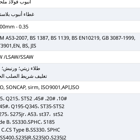
أنبوب فولاذ ملح
غطاء أنبوب بلاست
0.35 - 100mm
TM A53-2007, BS 1387, BS 1139, BS EN10219, GB 3087-1999,
3901,EN, BS, JIS
W /LSAW/SSAW
طلاء زيتي؛ ورنيش؛ 
تغليف شريط الصلب الخا
ASO, SONCAP, sirm, ISO9001,API,ISO
10#، 20#، 45#، Q235، Q345، Q195، Q215، ST52،
-45#، Q195-Q345، ST35-ST52
75، S275jr، A53، st37، st52
e B، SS330،SPHC، S185
C،CS Type B،SS330، SPHC
SS400،S235JR،S235JO،S235J2