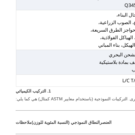
Q34
ل البناء،
، الصوب الزراعية،
حواجز الطرق السريعة،
الهياكل الفولاذية،
لهيكل، بناء المباني
للشحن البحري
 بمادة بلاستيكية
ب
L/C T
1. التركيب الكيميائي
العنصر
النطاق النموذجي (النسبة المئوية للوزن)
ملاحظات