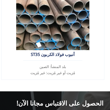
أنبوب فولاذ الكربون ST35
بلد المنشأ: الصين
مُزيت أو غير مُزيت: غير مُزيت
سبيكة أم لا: غير سبيكة
الحصول على الاقتباس مجانا الآن!