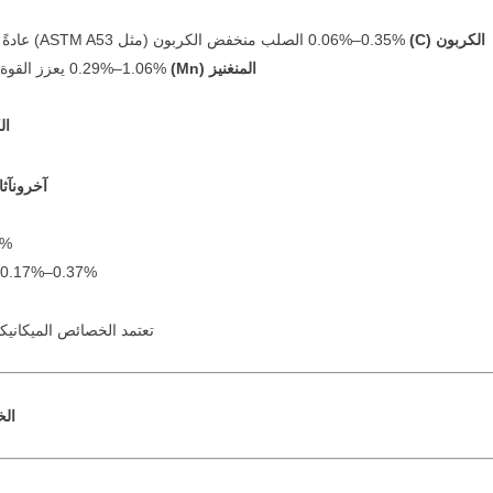
الكربون (C)
0.06%–0.35% الصلب منخفض الكربون (مثل ASTM A53) عادةً ≤0.30%؛ يوفر الصلب عالي الكربون قوة أعلى ولكن قابلية لحام أقل.
المنغنيز (Mn)
0.29%–1.06% يعزز القوة والقدرة على التقسية؛ ASTM A106 Grade B يسمح بـ 0.29–1.06%.
ال
آخرون
آثار (مثل 40%
%.
 0.17%–0.37%.
تعتمد الخصائص الميكانيكي
الخ