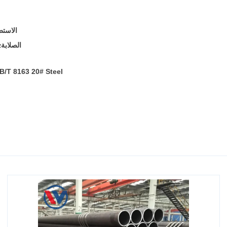
الاستط
الصلابة
≤197 HB (برينل) أو ≤
B/T 8163 20# Steel