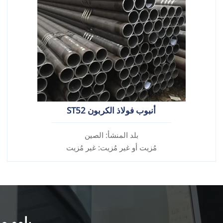
أنبوب فولاذ الكربون ST52
بلد المنشأ: الصين
مُزيت أو غير مُزيت: غير مُزيت
سبيكة أم لا: غير سبيكة
باوو مي