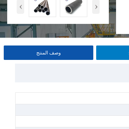
‹
›
وصف المنتج