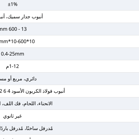
±1%
أنبوب جدار سميك، أنبوب 
13 - 600 mm
10*10-600*600mm
0.4-25mm
1-12م
دائري، مربع أو م
أنبوب فولاذ الكربون الأسود 4 6 12 بوصة SCH 40 80
الانحناء، اللحام، فك اللف،
غير ثانوي
مُدرفل ساخنًا، مُدرفل باردًا،