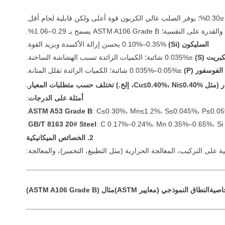
السليكون (Si)
0.10%–0.35% يحسن إزالة الأكسدة ويزيد القوة.
كبريت (S)
≤0.035% شائبة؛ الكميات الزائدة تسبب الهشاشة الساخنة.
الفوسفور (P)
≤0.035%–0.05% شائبة؛ الكميات الزائدة تقلل المتانة.
Cu≤0.40%، Ni≤0.، إلخ.) تختلف حسب متطلبات المعيار.
أمثلة على الدرجات
:
ASTM A53 Grade B
: C≤0.30%، Mn≤1.2%، S≤0.045%، P≤0.05
GB/T 8163 20# Steel
: C 0.17%–0.24%، Mn 0.35%–0.65%، Si
2. الخصائص الميكانيكية
ة على التركيب، المعالجة الحرارية (مثل التطبيع، التخمير)، والمعالجة:
اصية
النطاق النموذجي (معايير ASTM)
مثال (ASTM A106 Grade B)