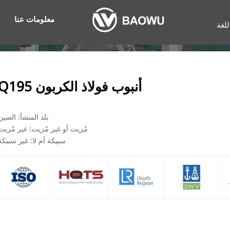
معلومات عنا
للغة
أنبوب فولاذ الكربون Q195
بلد المنشأ: الصين
مُزيت أو غير مُزيت: غير مُزيت
سبيكة أم لا: غير سبيكة