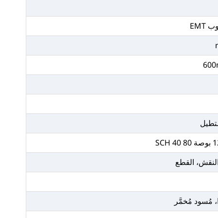
EMT
ستطيل
 النقش، القطع
 مُسود مُخمَّر