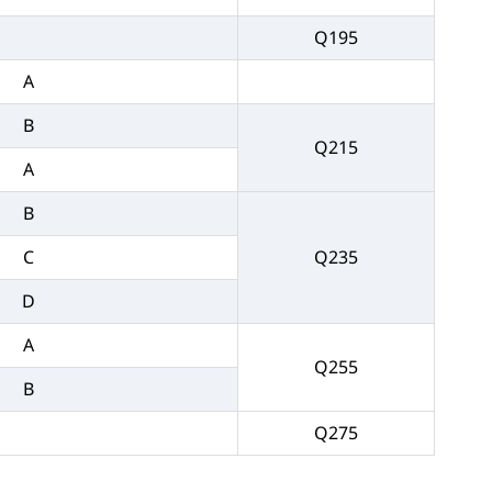
Q195
A
B
Q215
A
B
C
Q235
D
A
Q255
B
Q275