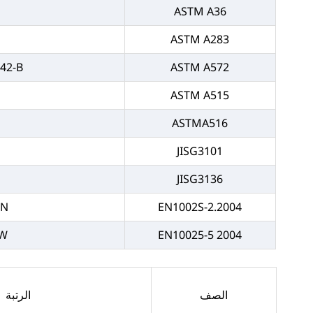
ASTM A36
ASTM A283
42-B
ASTM A572
ASTM A515
ASTMA516
JISG3101
JISG3136
+N
EN1002S-2.2004
2W
EN10025-5 2004
الصف
الرتبة