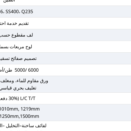
A36، SS400، Q235، إ
تقديم خدمة احت
لف مقطوع حسب 
لوح مربعات بسمك 6 
تصميم صفائح تسقي
6000 /5000 طن/أطنان شهريًا
ورق مقاوم للماء، ومغلف 
تغليف بحري قياسي 
L/C T/T (30% دفعة مقدمة)
1010mm, 1219mm,
,1250mm,1500mm
لفائف ساخنة–التخليل –الد