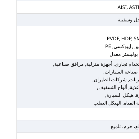
AISI, AST
جل وسفينة
ن, إيبوكسي, PE
 بوليستر معدل
خدام تجاري, أجهزة منزلية, مرافق صناعية,
 صناعة السيارات,
عربات, شركات الطيران,
غذية, ألواح التسقيف,
, هيكل السيارة,
 المياه, الهيكل الصلب
ع، خرم، تلميع