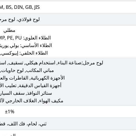
M, BS, DIN, GB, JIS
لوح فولاذي، لوح مر
مطلي
الطلاء العلوي: PVDF, HDP, SMP, PE, PU
الطلاء الأساسي: بولي يوريثي
الطلاء الخلفي: إيبوكسي,
لوح مرجل;صناعة البناء, استخدام هيكلي, تسقيف, است
مباني المكاتب, لوح حاويات,
الأجهزة الكهربائية, القاطرات وال
أجهزة القياس الدقيقة, تعليب الأ
ستائر النوافذ, سقف السيارة
مكيف الهواء, الغلاف الخارجي لآلة
±1%
ثني، لحام، فك اللف، قط
الصين