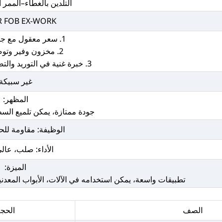
التلدين بالغطاء–الممر 
FR FOB EX-WORK
1. سعر معقول مع جودة ممتازة
2. مخزون وفير وتوصيل سريع
3. خبرة غنية في التوريد والتصدير، خدمة مخلصة
غير سبيكة
المظهر:
جودة ممتازة، يمكن تلميع السطح
الوظيفة: مقاومة للحر
الأداء: صلب، عالي
الميزة:
تطبيقات واسعة، يمكن استخدامه في الآلات، الأبواب المعدنية
الصف
الحجم