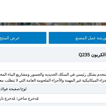
ورشة عمل المصنع
عرض المنتج
ربون Q235
ربون Q235
ربون Q235
ربون Q235
تخدم بشكل رئيسي في السكك الحديدية والجسور ومشاريع البناء المختلف
جزاء الميكانيكية غير المهمة والأجزاء الملحومة العامة التي لا تتطلب مع
لوح/صفيحة فولاذ 
مُدحرج ساخن؛ مُدحرج بار