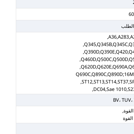
6
A36,A283,A
Q345,Q345B,Q345C,Q3
Q390D,Q390E,Q420,Q4
Q460D,Q500C,Q500D,Q5
Q620D,Q620E,Q690A,Q6
Q690C,Q890C,Q890D;16
ST12,ST13,ST14,ST37,S
DC04,Sae 1010,S235
BV، TUV،
لقوة,
لقوة