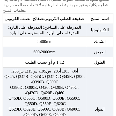
قطع ميكانيكية غير مهمة وقطع لحام عامة لا تتطلب معالجة حرارية.
معلمات المنتج
اسم المنتج
صفيحة الصلب الكربوني/صفائح الصلب الكربوني
المدرفلة على الساخن؛ المدرفلة على البارد؛
التكنولوجيا
المدرفلة على البارد؛ المسحوبة على البارد
السُمك
2-400mm
العرض
600-2000mm
الطول
1-12 م أو حسب الطلب
أ36، أ283، أ285، س195، س215، س235،
Q345، Q345B، Q345C، Q345D، Q345E، Q390،
Q390B، Q390C،
Q390D، Q390E، Q420، Q420B، Q420C،
Q420D، Q420E، Q460،
Q460D، Q500C، Q500D، Q500E، Q550C،
Q550D، Q550E، Q620C،
المواد
Q620D، Q620E، Q690A، Q690B، Q690C،
Q690D، Q690E، Q690D،