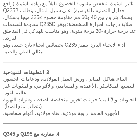
تأثير السُمك: تنخفض مقاومة الخضوع قليلاً مع زيادة السُمك (راجع
جداول التصنيف القياسية). على سبيل المثال، يتطلب Q235B
بسمك يتراوح بين 40 و60 مم مقاومة خضوع ≥225 ميجا باسكال.
صلابة درجات الحرارة المنخفضة: يوفر Q235D مقاومة للصدمات
عند درجة حرارة -20 درجة مئوية، وهو مناسب للهياكل في المناطق
الباردة.
أداء الانحناء البارد: يتميز Q235 بخصائص انحناء بارد جيدة، وهو
مثالي للطي والختم.
3. التطبيقات النموذجية
البناء: هياكل المباني، ورش العمل الفولاذية، ودعامات الجسور.
التصنيع الميكانيكي: الأعمدة، والمسامير، والأقواس، والمكونات غير
عالية القوة.
الحاويات والأنابيب: خزانات تخزين منخفضة الضغط، وقنوات التهوية
(تتطلب منع الصدأ).
الأجهزة العامة: زاوية فولاذية، قناة فولاذية، أكوام صفائحية.
4. مقارنة مع Q195 و Q345