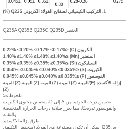
≤0.045
≤0.05
≤0.35
0.28-0.38
Q275
0.80
1. التركيب الكيميائي لصفائح الفولاذ الكربوني Q235 (%)
العنصر Q235A Q235B Q235C Q235D
الكربون (C) ≤0.22% ≤0.20% ≤0.17% ≤0.17%
المنغنيز (Mn) ≤1.40% ≤1.40% ≤1.40% ≤1.40%
السيليكون (Si) ≥0.35% ≥0.35% ≥0.35% ≥0.35%
الكبريت (S) ≤0.050% ≤0.045% ≤0.040% ≤0.035%
الفوسفور (P) ≤0.045% ≤0.045% ≤0.040% ≤0.035%
إزالة الأكسدة (F)/الميتة (Z) الميتة (Z) الميتة (Z) الميتة (Z) الميتة
(Z)
ملحوظات:
تحسين درجة الجودة: من A إلى D، ينخفض محتوى الكبريت
والفوسفور تدريجيًا، مما يعزز صلابة درجات الحرارة المنخفضة
والنقاء.
طرق إزالة الأكسدة:
س235أ: يمكن أن تكون مصنوعة من الفولاذ (منخفض التكلفة،