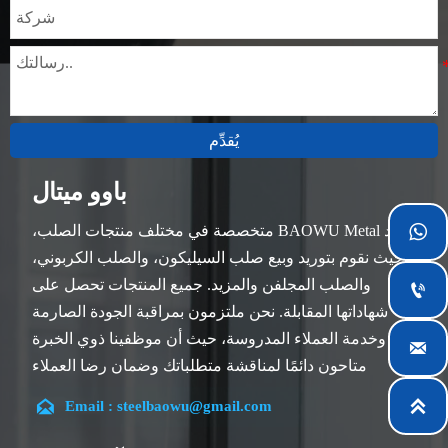
يُقدِّم
باوو ميتال
تعد BAOWU Metal متخصصة في مختلف منتجات الصلب،

حيث نقوم بتوريد وبيع صلب السيليكون، والصلب الكربوني،
والصلب المجلفن والمزيد. جميع المنتجات تحصل على

شهاداتها المقابلة. نحن ملتزمون بمراقبة الجودة الصارمة
وخدمة العملاء المدروسة، حيث أن موظفينا ذوي الخبرة

متاحون دائمًا لمناقشة متطلباتك وضمان رضا العملاء
بالكامل.


Email : steelbaowu@gmail.com
تقع شركتنا في مدينة ووشي، بمقاطعة جيانغسو، والتي تعد
أكبر مركز لمعالجة الصلب في الصين. يتمتع فريقنا بتخصص