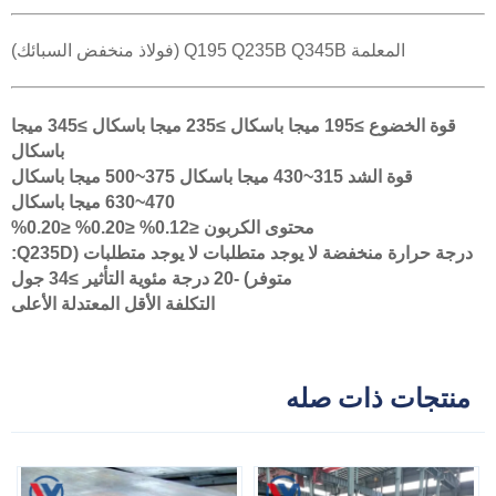
المعلمة Q195 Q235B Q345B (فولاذ منخفض السبائك)
قوة الخضوع ≥195 ميجا باسكال ≥235 ميجا باسكال ≥345 ميجا
باسكال
قوة الشد 315~430 ميجا باسكال 375~500 ميجا باسكال
470~630 ميجا باسكال
محتوى الكربون ≤0.12% ≤0.20% ≤0.20%
درجة حرارة منخفضة لا يوجد متطلبات لا يوجد متطلبات (Q235D:
متوفر) -20 درجة مئوية التأثير ≥34 جول
التكلفة الأقل المعتدلة الأعلى
منتجات ذات صله