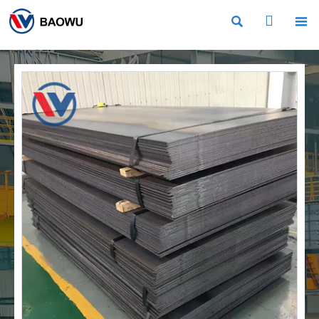


