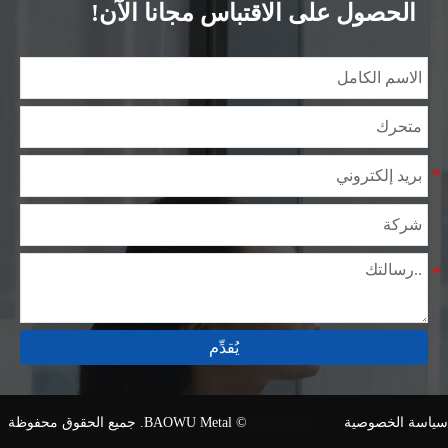
الحصول على الاقتباس مجانا الآن!
في الصناعة لأكثر من 14 عامًا مع خبرة غنية في مختلف
مشاريع صلب السيليكون، كما أننا على دراية بمجموعة
متنوعة من معايير صلب السيليكون، مثل CE، وSGS وغيرها.
يمكننا التصميم والتخصيص وفقًا لمتطلباتك الفريدة، ونضمن
السلامة والكفاءة والسعر المعقول. وقد قمنا بالتوسع
تدريجياً ولدينا الآن خمس مستودعات توزيع مبنية لهذا الغرض
ومرافق متخصصة لمعالجة الصلب تقدم خدمات لصناعات
التعدين والبناء والهندسة والتشغيل العام حول العالم.
يُقدِّم
سياسة الخصوصية
© BAOWU Metal. جميع الحقوق محفوظة