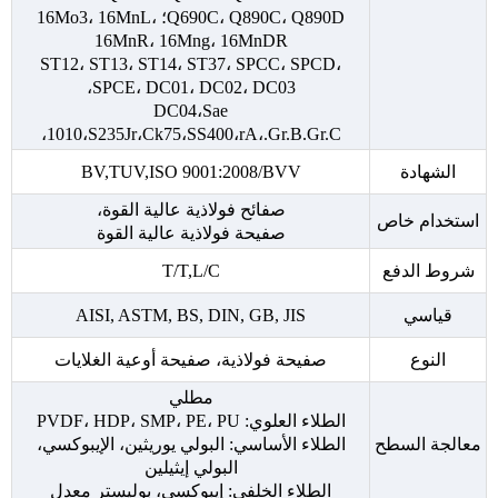
Q690C، Q890C، Q890D؛ 16Mo3، 16MnL،
16MnR، 16Mng، 16MnDR
ST12، ST13، ST14، ST37، SPCC، SPCD،
SPCE، DC01، DC02، DC03،
DC04،Sae
1010،S235Jr،Ck75،SS400،rA،.Gr.B.Gr.C،
الشهادة
BV,TUV,ISO 9001:2008/BVV
صفائح فولاذية عالية القوة،
استخدام خاص
صفيحة فولاذية عالية القوة
شروط الدفع
T/T,L/C
قياسي
AISI, ASTM, BS, DIN, GB, JIS
النوع
صفيحة فولاذية، صفيحة أوعية الغلايات
مطلي
الطلاء العلوي: PVDF، HDP، SMP، PE، PU
معالجة السطح
الطلاء الأساسي: البولي يوريثين، الإيبوكسي،
البولي إيثيلين
الطلاء الخلفي: إيبوكسي، بوليستر معدل