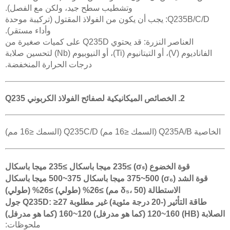
وتشطيب سطح جيد، ولكن مع الفصل).
Q235B/C/D: يجب أن يكون من الفولاذ المقتول (تركيبة موحدة
وأداء مستقر).
العناصر النزرة: قد يحتوي Q235D على كميات صغيرة من
الفاناديوم (V)، أو التيتانيوم (Ti)، أو النيوبيوم (Nb) لتحسين صلابة
درجات الحرارة المنخفضة.
2. الخصائص الميكانيكية لصفائح الفولاذ الكربوني Q235
الخاصية Q235A/B (السمك ≤16 مم) Q235C/D (السمك ≤16 مم)
قوة الخضوع (σₛ) ≥235 ميجا باسكال ≥235 ميجا باسكال
قوة الشد (σ₆) 375~500 ميجا باسكال 375~500 ميجا باسكال
الاستطالة (δ₅، 50 مم) ≥26% (طولي) ≥26% (طولي)
طاقة التأثير (-20 درجة مئوية) غير مطلوبة Q235D: ≥27 جول
الصلابة (HB) 120~160 (كما هو مدرفل) 120~160 (كما هو مدرفل)
ملحوظات: