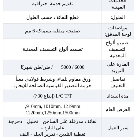
الخدمات
تقديم خدمة احترافية
المهنية:
الطول:
قطع اللفائف حسب الطول
مواصفات
صفيحة متقلبة بسماكة 6 مم
لوحة المدقق:
تصميم ألواح
التسقيف
تصميم ألواح التسقيف المعدنية
المعدنية
القدرة على
6000 / 5000 / طن/طن شهريًا
التوريد
تفاصيل
ورق مقاوم للماء، وشريط فولاذي معبأ.
التغليف
حزمة التصدير القياسية الصالحة للإبحار.
مدة السداد
L/C T/T (إيداع 30٪)
910mm, 1010mm, 1219mm,
العرض العام
1220mm,1250mm,1500mm
لفائف مدرفلة على الساخن – تخليل – دحرجة
سير العمل
على البارد –
تغطية التلدين - تمرير الجلد - اللف