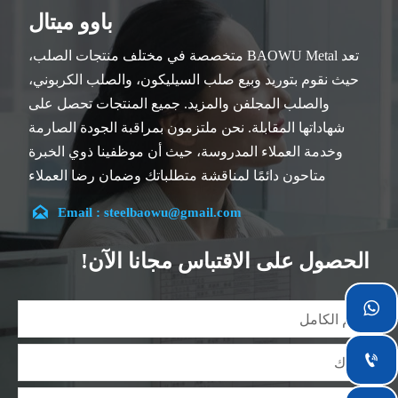
باوو ميتال
تعد BAOWU Metal متخصصة في مختلف منتجات الصلب،
حيث نقوم بتوريد وبيع صلب السيليكون، والصلب الكربوني،
والصلب المجلفن والمزيد. جميع المنتجات تحصل على
شهاداتها المقابلة. نحن ملتزمون بمراقبة الجودة الصارمة
وخدمة العملاء المدروسة، حيث أن موظفينا ذوي الخبرة
متاحون دائمًا لمناقشة متطلباتك وضمان رضا العملاء
بالكامل.

Email : steelbaowu@gmail.com
تقع شركتنا في مدينة ووشي، بمقاطعة جيانغسو، والتي تعد
أكبر مركز لمعالجة الصلب في الصين. يتمتع فريقنا بتخصص
الحصول على الاقتباس مجانا الآن!
في الصناعة لأكثر من 14 عامًا مع خبرة غنية في مختلف
مشاريع صلب السيليكون، كما أننا على دراية بمجموعة

متنوعة من معايير صلب السيليكون، مثل CE، وSGS وغيرها.
يمكننا التصميم والتخصيص وفقًا لمتطلباتك الفريدة، ونضمن

السلامة والكفاءة والسعر المعقول. وقد قمنا بالتوسع
تدريجياً ولدينا الآن خمس مستودعات توزيع مبنية لهذا الغرض