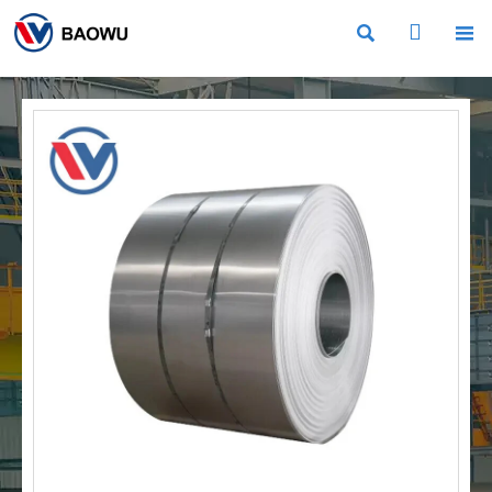


