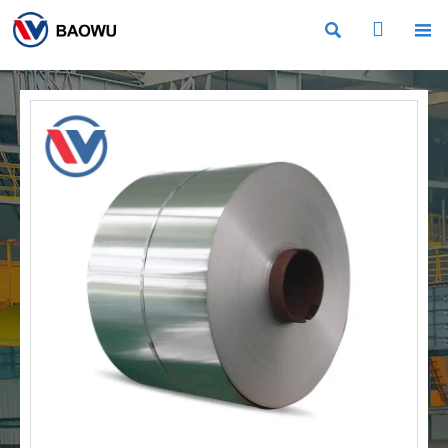


