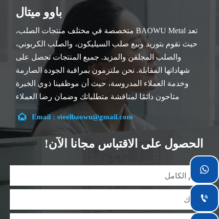
باوو ميتال
تعد BAOWU Metal متخصصة في مختلف منتجات الصلب،
حيث نقوم بتوريد وبيع صلب السيليكون، والصلب الكربوني،
والصلب المجلفن والمزيد. جميع المنتجات تحصل على
شهاداتها المقابلة. نحن ملتزمون بمراقبة الجودة الصارمة
وخدمة العملاء المدروسة، حيث أن موظفينا ذوي الخبرة
متاحون دائمًا لمناقشة متطلباتك وضمان رضا العملاء
بالكامل.

Email : steelbaowu@gmail.com
تقع شركتنا في مدينة ووشي، بمقاطعة جيانغسو، والتي تعد
أكبر مركز لمعالجة الصلب في الصين. يتمتع فريقنا بتخصص
الحصول على الاقتباس مجانا الآن!
في الصناعة لأكثر من 14 عامًا مع خبرة غنية في مختلف
مشاريع صلب السيليكون، كما أننا على دراية بمجموعة

متنوعة من معايير صلب السيليكون، مثل CE، وSGS وغيرها.
يمكننا التصميم والتخصيص وفقًا لمتطلباتك الفريدة، ونضمن

السلامة والكفاءة والسعر المعقول. وقد قمنا بالتوسع
تدريجياً ولدينا الآن خمس مستودعات توزيع مبنية لهذا الغرض