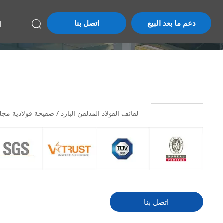
دعم ما بعد البيع
اتصل بنا
ا

لفائف الفولاذ المدلفن البارد / صفيحة فولاذية مجلفنة مطلية مسبقًا  SECC N2 SECC N4
اتصل بنا