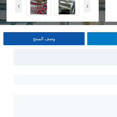
‹
›
وصف المنتج