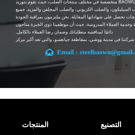
تعد BAOWU Metal متخصصة في مختلف منتجات الصلب، حيث نقوم بتوريد
 السيليكون، والصلب الكربوني، والصلب المجلفن والمزيد. جميع
جات تحصل على شهاداتها المقابلة. نحن ملتزمون بمراقبة الجودة
 وخدمة العملاء المدروسة، حيث أن موظفينا ذوي الخبرة متاحون
دائمًا لمناقشة متطلباتك وضمان رضا العملاء بالكامل.
شركتنا في مدينة ووشي، بمقاطعة جيانغسو، والتي تعد أكبر مركز
لمعالجة الصلب في الصين. يتمتع فريقنا بتخصص في الصناعة لأكثر من 14

Email : steelbaowu@gmail
خبرة غنية في مختلف مشاريع صلب السيليكون، كما أننا على دراية
بمجموعة متنوعة من معايير صلب السيليكون، مثل CE، وSGS وغيرها. يمكننا
يم والتخصيص وفقًا لمتطلباتك الفريدة، ونضمن السلامة والكفاءة
المعقول. وقد قمنا بالتوسع تدريجياً ولدينا الآن خمس مستودعات
مبنية لهذا الغرض ومرافق متخصصة لمعالجة الصلب تقدم خدمات
لصناعات التعدين والبناء والهندسة والتشغيل العام حول العالم.
التصنيع
المنتجات