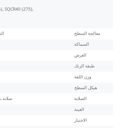
), SQCR40 (275),
معالجة السطح
التثبيط(C)، التزييت(
السماكة
العرض
طبقة الزنك
وزن اللفة
هيكل السطح
الصلابة
صلابة ناعمة (HRB60)، صلابة متوسطة (5
العينة
الاختبار