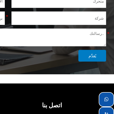
يُقدِّم

اتصل بنا