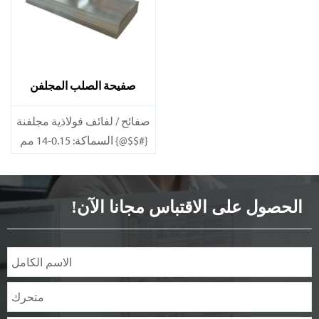
صفيحة الصلب المجلفن
DX51D+Z
صفائح / لفائف فولاذية مجلفنة
{#$$@} السماكة: 0.15-14 مم
العرض: 600-1200 مم
الطول: 600-12000 مم أو
حسب الحاجة
الحصول على الاقتباس مجانا الآن!