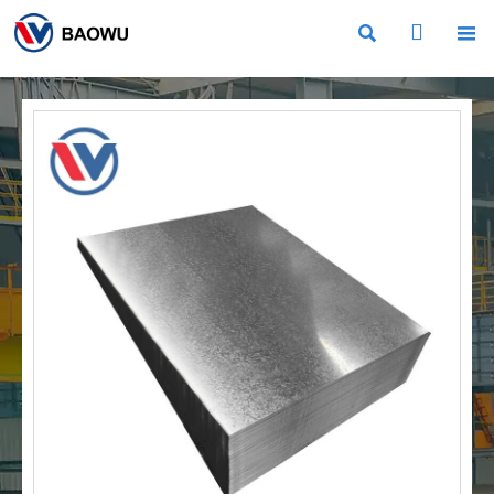


