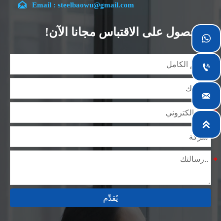

Email : steelbaowu@gmail.com
تقع شركتنا في مدينة ووشي، بمقاطعة جيانغسو، والتي تعد
أكبر مركز لمعالجة الصلب في الصين. يتمتع فريقنا بتخصص
الحصول على الاقتباس مجانا الآن!

في الصناعة لأكثر من 14 عامًا مع خبرة غنية في مختلف
مشاريع صلب السيليكون، كما أننا على دراية بمجموعة
متنوعة من معايير صلب السيليكون، مثل CE، وSGS وغيرها.

يمكننا التصميم والتخصيص وفقًا لمتطلباتك الفريدة، ونضمن
السلامة والكفاءة والسعر المعقول. وقد قمنا بالتوسع

تدريجياً ولدينا الآن خمس مستودعات توزيع مبنية لهذا الغرض
ومرافق متخصصة لمعالجة الصلب تقدم خدمات لصناعات

التعدين والبناء والهندسة والتشغيل العام حول العالم.
يُقدِّم