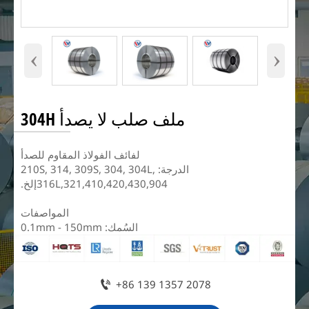
‹
›
ملف صلب لا يصدأ 304H
​لفائف الفولاذ المقاوم للصدأ
الدرجة: 210S, 314, 309S, 304, 304L,
316L,321,410,420,430,904إلخ.
المواصفات
السُمك: 0.1mm - 150mm

+86 139 1357 2078