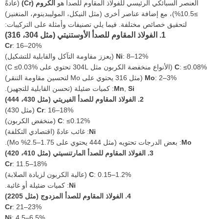
العنصر السبائكي الرئيسي للفولاذ المقاوم للصدأ هو
الكروم (Cr)
(عادةً
≥10.5%)، مع إضافة عناصر أخرى (مثل النيكل، الموليبدينوم، المنغنيز)
لتحقيق خصائص مختلفة. فيما يلي تصنيفات وأمثلة على التركيبات:
1. الفولاذ المقاوم للصدأ الأوستنيتي (مثل 304، 316)
Cr
: 16–20%
: 8–12% (يعزز مقاومة التآكل والقابلية للتشكيل)
Ni
: ≤0.08% (الأنواع منخفضة الكربون مثل 304L تحتوي على C ≤0.03%)
C
: 2–3% (مثل 316 يحتوي على Mo لتحسين مقاومة التنقر)
Mo
Si
,
Mn
: كميات ضئيلة (تحسن القابلية للتجهيز).
2. الفولاذ المقاوم للصدأ الفيريتي (مثل 430، 444)
: 16–18% (مثل 430)
Cr
: ≤0.12% (منخفض الكربون)
C
Ni
: غائب عادةً (اقتصادي التكلفة)
Mo
: بعض الدرجات تحتويه (مثل 444 يحتوي على 1.75–2.5% Mo).
3. الفولاذ المقاوم للصدأ المارتنسيتي (مثل 410، 420)
Cr
: 11.5–18%
: 0.15–1.2% (عالية الكربون لزيادة الصلابة)
C
Ni
: كميات ضئيلة أو غائبة.
4. الفولاذ المقاوم للصدأ المزدوج (مثل 2205)
Cr
: 21–23%
Ni
: 4.5–6.5%