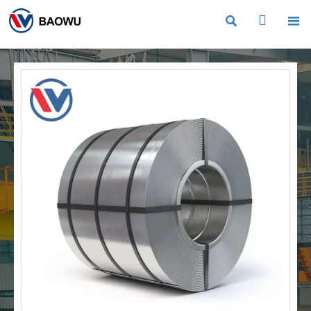


