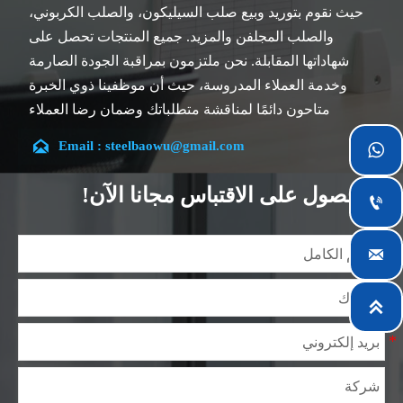
حيث نقوم بتوريد وبيع صلب السيليكون، والصلب الكربوني،
والصلب المجلفن والمزيد. جميع المنتجات تحصل على
شهاداتها المقابلة. نحن ملتزمون بمراقبة الجودة الصارمة
وخدمة العملاء المدروسة، حيث أن موظفينا ذوي الخبرة
متاحون دائمًا لمناقشة متطلباتك وضمان رضا العملاء
بالكامل.

Email : steelbaowu@gmail.com

تقع شركتنا في مدينة ووشي، بمقاطعة جيانغسو، والتي تعد
أكبر مركز لمعالجة الصلب في الصين. يتمتع فريقنا بتخصص
الحصول على الاقتباس مجانا الآن!

في الصناعة لأكثر من 14 عامًا مع خبرة غنية في مختلف
مشاريع صلب السيليكون، كما أننا على دراية بمجموعة

متنوعة من معايير صلب السيليكون، مثل CE، وSGS وغيرها.
يمكننا التصميم والتخصيص وفقًا لمتطلباتك الفريدة، ونضمن
السلامة والكفاءة والسعر المعقول. وقد قمنا بالتوسع

تدريجياً ولدينا الآن خمس مستودعات توزيع مبنية لهذا الغرض
ومرافق متخصصة لمعالجة الصلب تقدم خدمات لصناعات
التعدين والبناء والهندسة والتشغيل العام حول العالم.