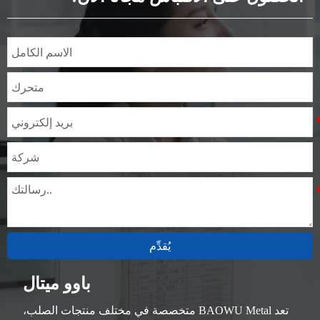
المواصفات
السُمك: 0.1mm - 150mm
يُقدِّم
باوو ميتال
تعد BAOWU Metal متخصصة في مختلف منتجات الصلب،