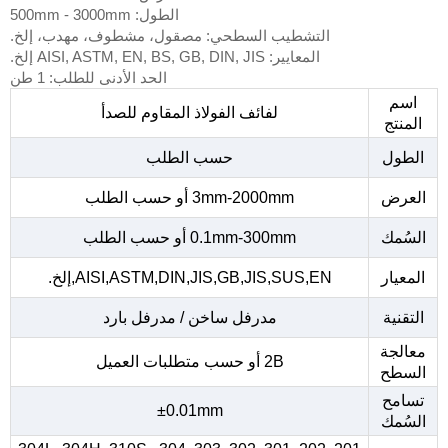
الطول: 500mm - 3000mm
التشطيب السطحي: مصقول، مشطوف، مهدب، إلخ.
المعايير: AISI, ASTM, EN, BS, GB, DIN, JIS إلخ.
الحد الأدنى للطلب: 1 طن
اسم
لفائف الفولاذ المقاوم للصدأ
المنتج
الطول
حسب الطلب
العرض
3mm-2000mm أو حسب الطلب
السُمك
0.1mm-300mm أو حسب الطلب
المعيار
AISI,ASTM,DIN,JIS,GB,JIS,SUS,EN,إلخ.
التقنية
مدرفل ساخن / مدرفل بارد
معالجة
2B أو حسب متطلبات العميل
السطح
تسامح
±0.01mm
السُمك