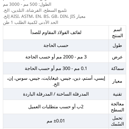
الطول: 500 مم - 3000 مم
تلميع السطح، الفرشاة، التلدين، الخ.
معيار AISI، ASTM، EN، BS، GB، DIN، JIS إلخ.
الحد الأدنى لكمية الطلب 1 طن
اسم
لفائف الفولاذ المقاوم للصدأ
المنتج
طول
حسب الحاجة
عرض
3 مم - 2000 مم أو حسب الحاجة
سماكة
0.1 مم - 300 مم أو حسب الحاجة
إيسي، أستم، دين، جيس، غيغابايت، جيس، سوس، إن،
معيار
الخ.
تقنية
المدرفلة الساخنة / المدرفلة الباردة
معالجة
2ب أو حسب متطلبات العميل
السطح
تحمل
±0.01 مم
السُمك