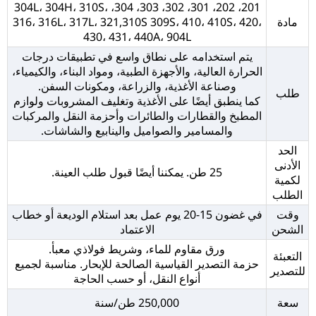
201، 202، 301، 302، 303، 304، 304L، 304H، 310S،
مادة
316، 316L، 317L، 321,310S 309S، 410، 410S، 420،
430، 431، 440A، 904L
يتم استخدامه على نطاق واسع في تطبيقات درجات
الحرارة العالية، والأجهزة الطبية، ومواد البناء، والكيمياء،
وصناعة الأغذية، والزراعة، ومكونات السفن.
طلب
كما ينطبق أيضًا على الأغذية وتغليف المشروبات ولوازم
المطبخ والقطارات والطائرات وأحزمة النقل والمركبات
والمسامير والصواميل والينابيع والشاشات.
الحد
الأدنى
25 طن. يمكننا أيضًا قبول طلب العينة.
لكمية
الطلب
وقت
في غضون 15-20 يوم عمل بعد استلام الوديعة أو خطاب
الشحن
الاعتماد
ورق مقاوم للماء، وشريط فولاذي معبأ.
التعبئة
حزمة التصدير القياسية الصالحة للإبحار. مناسبة لجميع
للتصدير
أنواع النقل، أو حسب الحاجة
سعة
250,000 طن/سنة