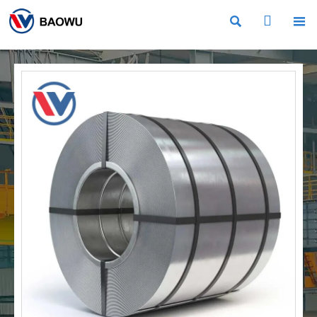


