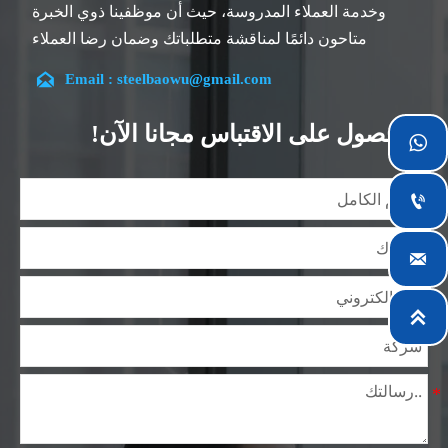
وخدمة العملاء المدروسة، حيث أن موظفينا ذوي الخبرة
متاحون دائمًا لمناقشة متطلباتك وضمان رضا العملاء
بالكامل.

Email : steelbaowu@gmail.com
تقع شركتنا في مدينة ووشي، بمقاطعة جيانغسو، والتي تعد
أكبر مركز لمعالجة الصلب في الصين. يتمتع فريقنا بتخصص
الحصول على الاقتباس مجانا الآن!

في الصناعة لأكثر من 14 عامًا مع خبرة غنية في مختلف
مشاريع صلب السيليكون، كما أننا على دراية بمجموعة

متنوعة من معايير صلب السيليكون، مثل CE، وSGS وغيرها.
يمكننا التصميم والتخصيص وفقًا لمتطلباتك الفريدة، ونضمن
السلامة والكفاءة والسعر المعقول. وقد قمنا بالتوسع

تدريجياً ولدينا الآن خمس مستودعات توزيع مبنية لهذا الغرض
ومرافق متخصصة لمعالجة الصلب تقدم خدمات لصناعات

التعدين والبناء والهندسة والتشغيل العام حول العالم.