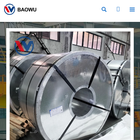


