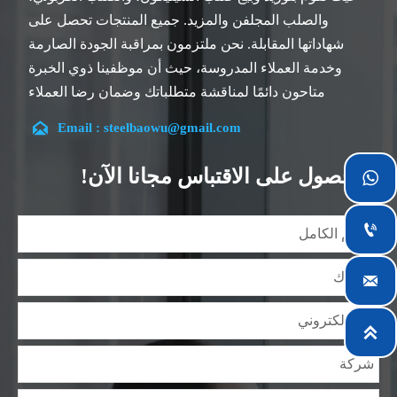
والصلب المجلفن والمزيد. جميع المنتجات تحصل على
شهاداتها المقابلة. نحن ملتزمون بمراقبة الجودة الصارمة
وخدمة العملاء المدروسة، حيث أن موظفينا ذوي الخبرة
متاحون دائمًا لمناقشة متطلباتك وضمان رضا العملاء
بالكامل.

Email : steelbaowu@gmail.com
تقع شركتنا في مدينة ووشي، بمقاطعة جيانغسو، والتي تعد
أكبر مركز لمعالجة الصلب في الصين. يتمتع فريقنا بتخصص
الحصول على الاقتباس مجانا الآن!

في الصناعة لأكثر من 14 عامًا مع خبرة غنية في مختلف
مشاريع صلب السيليكون، كما أننا على دراية بمجموعة

متنوعة من معايير صلب السيليكون، مثل CE، وSGS وغيرها.
يمكننا التصميم والتخصيص وفقًا لمتطلباتك الفريدة، ونضمن

السلامة والكفاءة والسعر المعقول. وقد قمنا بالتوسع
تدريجياً ولدينا الآن خمس مستودعات توزيع مبنية لهذا الغرض
ومرافق متخصصة لمعالجة الصلب تقدم خدمات لصناعات

التعدين والبناء والهندسة والتشغيل العام حول العالم.