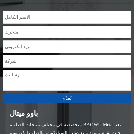
السُمك: 0.1mm - 150mm
يُقدِّم
باوو ميتال
تعد BAOWU Metal متخصصة في مختلف منتجات الصلب،
حيث نقوم بتوريد وبيع صلب السيليكون، والصلب الكربوني،