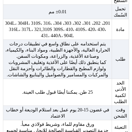
السطح
تحمل
±0.01 مم
السُمك
201، 202، 301، 302، 303، 304، 304L، 304H، 310S، 316،
مادة
316L، 317L، 321,310S 309S، 410، 410S، 420، 430،
431، 440A، 904L
يتم استخدامه على نطاق واسع في تطبيقات درجات
الحرارة العالية، والأجهزة الطبية، ومواد البناء، والكيمياء،
وصناعة الأغذية، والزراعة، ومكونات السفن.
طلب
كما ينطبق ذلك أيضًا على الأغذية وتغليف المشروبات
ولوازم المطبخ والقطارات والطائرات وأحزمة النقل
والمركبات والمسامير والصواميل والينابيع والشاشات.
الحد
الأدنى
25 طن. يمكننا أيضًا قبول طلب العينة.
لكمية
الطلب
وقت
في غضون 15-20 يوم عمل بعد استلام الوديعة أو خطاب
الشحن
الاعتماد
ورق مقاوم للماء، وشريط فولاذي معبأ.
التعبئة
حزمة التصدير القياسية الصالحة للإبحار. مناسبة لجميع