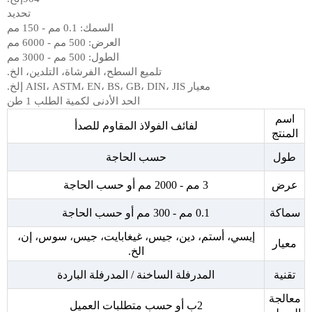
تحديد
السمك: 0.1 مم - 150 مم
العرض: 500 مم - 6000 مم
الطول: 500 مم - 3000 مم
تلميع السطح، الفرشاة، التلدين، الخ.
معيار AISI، ASTM، EN، BS، GB، DIN، JIS إلخ.
الحد الأدنى لكمية الطلب 1 طن
اسم
لفائف الفولاذ المقاوم للصدأ
المنتج
طول
حسب الحاجة
عرض
3 مم - 2000 مم أو حسب الحاجة
سماكة
0.1 مم - 300 مم أو حسب الحاجة
إيسي، أستم، دين، جيس، غيغابايت، جيس، سوس، إن،
معيار
الخ.
تقنية
المدرفلة الساخنة / المدرفلة الباردة
معالجة
2ب أو حسب متطلبات العميل