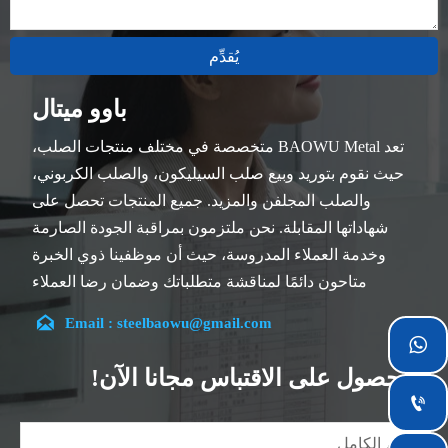
يُقدِّم
باوو ميتال
تعد BAOWU Metal متخصصة في مختلف منتجات الصلب،
حيث نقوم بتوريد وبيع صلب السيليكون، والصلب الكربوني،
والصلب المجلفن والمزيد. جميع المنتجات تحصل على
شهاداتها المقابلة. نحن ملتزمون بمراقبة الجودة الصارمة
وخدمة العملاء المدروسة، حيث أن موظفينا ذوي الخبرة
متاحون دائمًا لمناقشة متطلباتك وضمان رضا العملاء
بالكامل.

Email : steelbaowu@gmail.com
تقع شركتنا في مدينة ووشي، بمقاطعة جيانغسو، والتي تعد

أكبر مركز لمعالجة الصلب في الصين. يتمتع فريقنا بتخصص
الحصول على الاقتباس مجانا الآن!
في الصناعة لأكثر من 14 عامًا مع خبرة غنية في مختلف

مشاريع صلب السيليكون، كما أننا على دراية بمجموعة
متنوعة من معايير صلب السيليكون، مثل CE، وSGS وغيرها.