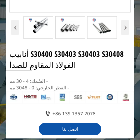
‹
›
S30400 S30403 S30403 S30408 أنابيب
الفولاذ المقاوم للصدأ
- السُمك: 4 - 30 مم
- القطر الخارجي: 0 - 3048 مم

+86 139 1357 2078
اتصل بنا