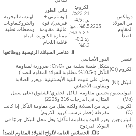
للتآكل
الكروم:
ثنائي الطور
21-23%،
دوبلكس
(أوستنيتي +
الهندسة البحرية
ني: 4.5-
من الفولاذ
فيريتي)، قوة
والبتروكيماويات
2205
6.5%، مو:
المقاوم
عالية، مقاومة
ومحطات تحلية
2.5-3.5%،
للصدأ
ممتازة للكلوريد،
المياه
ن: 0.1-
قابلية اللحام
0.3%
II. عناصر السبائك الرئيسية ووظائفها
عنصر
الدور الأساسي
يشكل طبقة سلبية من Cr₂O₃؛ ضرورية لمقاومة
الكروم (Cr)
التآكل (≥10.5% مطلوبة للفولاذ المقاوم للصدأ)
يعمل على تثبيت البنية الأوستنيتية، ويعزز الصلابة
النيكل (Ni)
ومقاومة الأحماض
الموليبدينوم
تحسين مقاومة التآكل الحفري/الشقوق (على سبيل
(Mo)
المثال، في الدرجات 316 و2205)
الكربون
يزيد من الصلابة ولكنه يقلل من مقاومة التآكل إذا كانت
(C)
مفرطة (خطر ترسب كربيد الكروم)
النيتروجين
يعزز القوة ومقاومة التآكل؛ يحل محل النيكل جزئيًا في
(N)
الفولاذ المزدوج
ثالثًا. الخصائص العامة لألواح الفولاذ المقاوم للصدأ