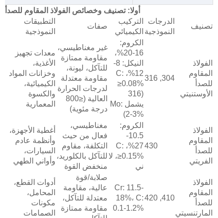
أولا: تصنيف وخصائص الفولاذ المقاوم للصدأ
الدرجات
التركيب
التطبيقات
تصنيف
صفات
النموذجية
الكيميائي
النموذجية
الكروم:
غير مغناطيسي،
16-20%،
معدات تجهيز
مقاومة ممتازة
الفولاذ
النيكل: 8-
الأغذية،
للتآكل، ليونة،
المقاوم
12%، C:
وخزانات المواد
304, 316
مقاومة معتدلة
للصدأ
≥0.08%
الكيميائية،
لدرجات الحرارة
الأوستنيتي
(316
والكسوة
العالية (≤800
يشمل Mo:
المعمارية
درجة مئوية)
2-3%)
الكروم:
مغناطيسي،
الفولاذ
أغطية الأجهزة،
10.5-
فعال من حيث
المقاوم
وأنظمة عادم
430
27%، C:
التكلفة، مقاوم
للصدأ
السيارات،
≥0.15%، لا
للتآكل بالكلوريد،
الفريتي
وأواني الطهي
ني
منخفض القوة
صلابة/قوة
الفولاذ
أدوات القطع،
Cr: 11.5-
عالية، مقاومة
المقاوم
المحامل،
410, 420
18%، C:
معتدلة للتآكل،
للصدأ
مكونات
0.1-1.2%
مقاومة ممتازة
المارتنسيتي
الصمامات