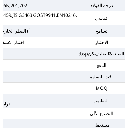
درجة الفولاذ
316N,201,202
3459,JIS G3463,GOST9941,EN10216,
قياسي
تسامح
أ) القطر الخارجي: +/- 0.5 مم ب) السماكة: +/- 0.05 مم ج) الطول: +
الاختبار
اختبار الاسكو
التعبئة&التغليف&نbsp;
الدفع
وقت التسليم
MOQ
التطبيق
درابزي
التصنيع الآلي
مستعمل