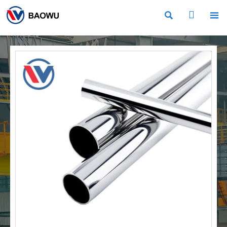


