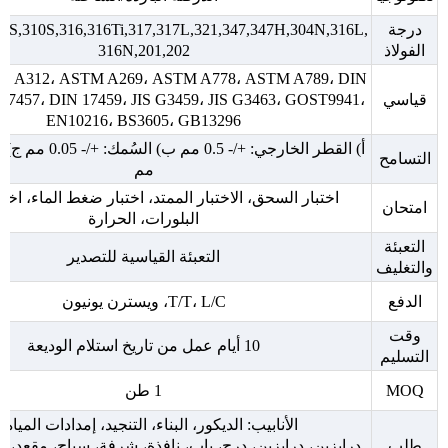
درجة
9S,310S,316,316Ti,317,317L,321,347,347H,304N,316L,
الفولاذ
316N,201,202
، A312، ASTM A269، ASTM A778، ASTM A789، DIN
قياسي
17457، DIN 17459، JIS G3459، JIS G3463، GOST9941،
EN10216، BS3605، GB13296
التسامح
مم
اختبار السحق، الاختبار الممتد، اختبار ضغط الماء، اختب
امتحان
البلورات، الحرارة
التعبئة
التعبئة القياسية للتصدير
والتغليف
الدفع
T/T، L/C، ويسترن يونيون
وقت
10 أيام عمل من تاريخ استلام الوديعة
التسليم
MOQ
1 طن
الأنابيب: الديكور، البناء، التنجيد، إمدادات المياه
طلب
درابزين، درابزين، درج، باب، نافذة، شرفة، سياج، مقعد، أ