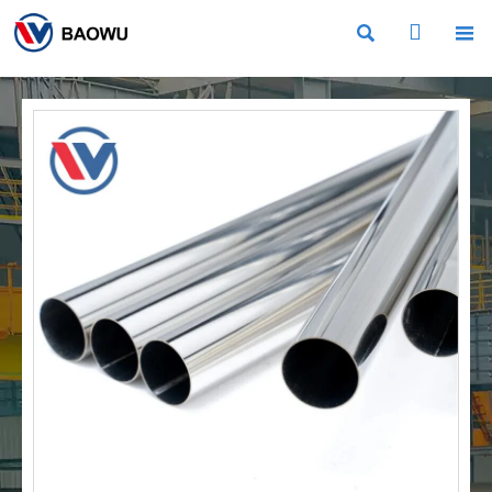


