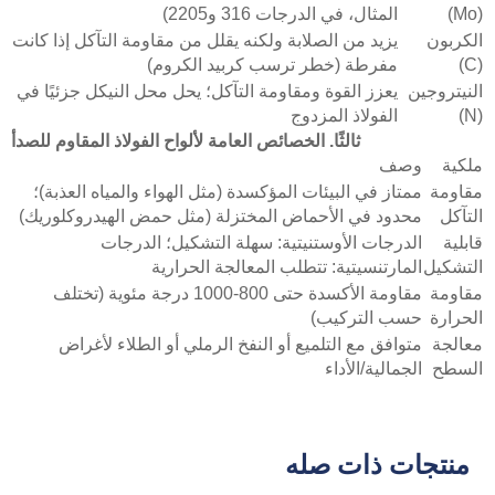
(Mo)
المثال، في الدرجات 316 و2205)
الكربون
يزيد من الصلابة ولكنه يقلل من مقاومة التآكل إذا كانت
(C)
مفرطة (خطر ترسب كربيد الكروم)
النيتروجين
يعزز القوة ومقاومة التآكل؛ يحل محل النيكل جزئيًا في
(N)
الفولاذ المزدوج
ثالثًا. الخصائص العامة لألواح الفولاذ المقاوم للصدأ
ملكية
وصف
مقاومة
ممتاز في البيئات المؤكسدة (مثل الهواء والمياه العذبة)؛
التآكل
محدود في الأحماض المختزلة (مثل حمض الهيدروكلوريك)
قابلية
الدرجات الأوستنيتية: سهلة التشكيل؛ الدرجات
التشكيل
المارتنسيتية: تتطلب المعالجة الحرارية
مقاومة
مقاومة الأكسدة حتى 800-1000 درجة مئوية (تختلف
الحرارة
حسب التركيب)
معالجة
متوافق مع التلميع أو النفخ الرملي أو الطلاء لأغراض
السطح
الجمالية/الأداء
منتجات ذات صله