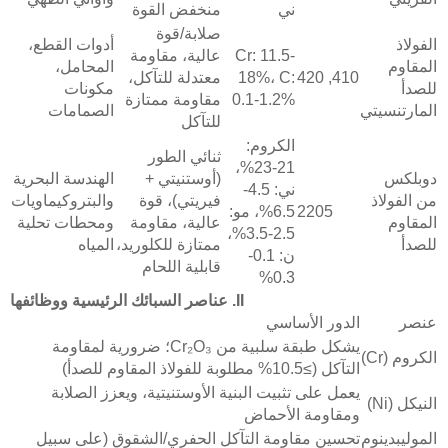
ني
منخفض القوة
صلابة/قوة
الفولاذ
أدوات القطع،
Cr: 11.5-
عالية، مقاومة
المقاوم
المحامل،
410, 420
18%، C:
معتدلة للتآكل،
للصدأ
مكونات
0.1-1.2%
مقاومة ممتازة
المارتنسيتي
الصمامات
للتآكل
الكروم:
ثنائي الطور
21-23%،
دوبلكس
(أوستنيتي +
الهندسة البحرية
ني: 4.5-
من الفولاذ
فيريتي)، قوة
والبتروكيماويات
2205
6.5%، مو:
المقاوم
عالية، مقاومة
ومحطات تحلية
2.5-3.5%،
للصدأ
ممتازة للكلوريد،
المياه
ن: 0.1-
قابلية اللحام
0.3%
II. عناصر السبائك الرئيسية ووظائفها
عنصر
الدور الأساسي
يشكل طبقة سلبية من Cr₂O₃؛ ضرورية لمقاومة
الكروم (Cr)
التآكل (≥10.5% مطلوبة للفولاذ المقاوم للصدأ)
يعمل على تثبيت البنية الأوستنيتية، ويعزز الصلابة
النيكل (Ni)
ومقاومة الأحماض
الموليبدينوم
تحسين مقاومة التآكل الحفري/الشقوق (على سبيل