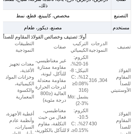
ذلك،
التصنيع
مخصص، كايبينغ، قطع، نمط
مستخدم
مصنع، ديكور، طعام
أولا: تصنيف وخصائص الفولاذ المقاوم للصدأ
الدرجات
التركيب
التطبيقات
تصنيف
صفات
النموذجية
الكيميائي
النموذجية
الكروم:
غير مغناطيسي،
16-20%،
معدات تجهيز
مقاومة ممتازة
الفولاذ
النيكل: 8-
الأغذية،
للتآكل، ليونة،
المقاوم
12%، C:
وخزانات المواد
304, 316
مقاومة معتدلة
للصدأ
≥0.08%
الكيميائية،
لدرجات الحرارة
الأوستنيتي
(316
والكسوة
العالية (≤800
يشمل Mo:
المعمارية
درجة مئوية)
2-3%)
الكروم:
مغناطيسي،
الفولاذ
أغطية الأجهزة،
10.5-
فعال من حيث
المقاوم
وأنظمة عادم
430
27%، C:
التكلفة، مقاوم
للصدأ
السيارات،
≥0.15%، لا
للتآكل بالكلوريد،
الفريتي
وأواني الطهي