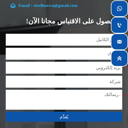
بالكامل.

Email : steelbaowu@gmail.com

تقع شركتنا في مدينة ووشي، بمقاطعة جيانغسو، والتي تعد
أكبر مركز لمعالجة الصلب في الصين. يتمتع فريقنا بتخصص
الحصول على الاقتباس مجانا الآن!
في الصناعة لأكثر من 14 عامًا مع خبرة غنية في مختلف

مشاريع صلب السيليكون، كما أننا على دراية بمجموعة
متنوعة من معايير صلب السيليكون، مثل CE، وSGS وغيرها.

يمكننا التصميم والتخصيص وفقًا لمتطلباتك الفريدة، ونضمن
السلامة والكفاءة والسعر المعقول. وقد قمنا بالتوسع

تدريجياً ولدينا الآن خمس مستودعات توزيع مبنية لهذا الغرض
ومرافق متخصصة لمعالجة الصلب تقدم خدمات لصناعات
التعدين والبناء والهندسة والتشغيل العام حول العالم.
يُقدِّم