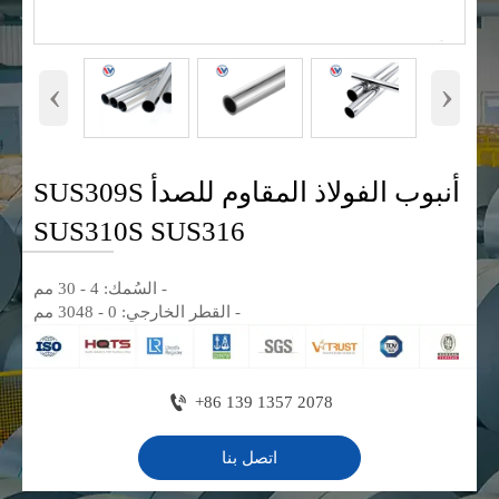
‹
›
أنبوب الفولاذ المقاوم للصدأ SUS309S
SUS310S SUS316
- السُمك: 4 - 30 مم
- القطر الخارجي: 0 - 3048 مم

+86 139 1357 2078
اتصل بنا