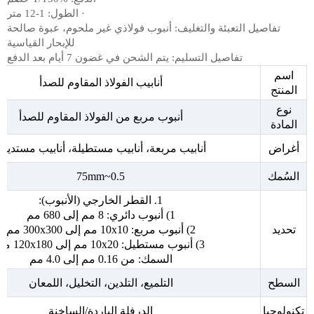
· الطول: 1-12 متر
تفاصيل التعبئة والتغليف: أنبوب فولاذي غير ملحوم، عبوة صالحة
للإبحار القياسية
تفاصيل التسليم: يتم الشحن في غضون 7 أيام بعد الدفع
اسم
أنابيب الفولاذ المقاوم للصدأ
المنتج
نوع
أنبوب مربع من الفولاذ المقاوم للصدأ
المادة
أغراض
أنابيب مربعة، أنابيب مستطيلة، أنابيب مستديرة
السُمك
0.5~75mm
1. القطر الخارجي (الأنبوب):
1) أنبوب دائري: 8 مم إلى 680 مم
تحديد
2) أنبوب مربع: 10x10 مم إلى 300x300 مم
3) أنبوب مستطيل: 10x20 مم إلى 120x180 مم
السمك: من 0.16 مم إلى 4.0 مم
السطح
التلميع، التلدين، التخليل، اللمعان
تكنولوجيا
الدرفلة الباردة/الساخنة