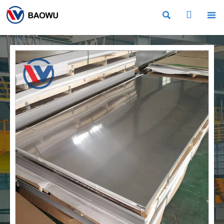


