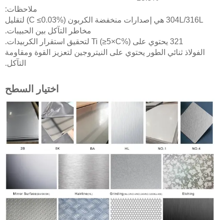
ملاحظات:
304L/316L هي إصدارات منخفضة الكربون (C ≤0.03%) لتقليل
مخاطر التآكل بين الحبيبات.
321 يحتوي على Ti (≥5×C%) لتحقيق استقرار الكربيدات.
الفولاذ ثنائي الطور يحتوي على النيتروجين لتعزيز القوة ومقاومة
التآكل.
اختيار السطح