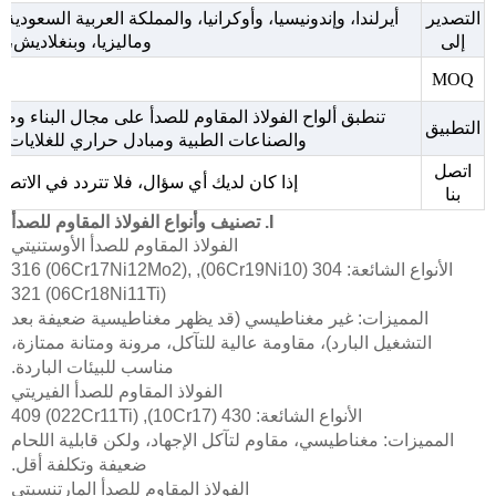
التصدير
أيرلندا، وإندونيسيا، وأوكرانيا، والمملكة العربية السعودية،
إلى
وماليزيا، وبنغلاديش، 
MOQ
تنطبق ألواح الفولاذ المقاوم للصدأ على مجال البناء وصن
التطبيق
والصناعات الطبية ومبادل حراري للغلايات وال
اتصل
إذا كان لديك أي سؤال، فلا تتردد في الات
بنا
I. تصنيف وأنواع الفولاذ المقاوم للصدأ
الفولاذ المقاوم للصدأ الأوستنيتي
الأنواع الشائعة: 304 (06Cr19Ni10), 316 (06Cr17Ni12Mo2),
321 (06Cr18Ni11Ti)
المميزات: غير مغناطيسي (قد يظهر مغناطيسية ضعيفة بعد
التشغيل البارد)، مقاومة عالية للتآكل، مرونة ومتانة ممتازة،
مناسب للبيئات الباردة.
الفولاذ المقاوم للصدأ الفيريتي
الأنواع الشائعة: 430 (10Cr17), 409 (022Cr11Ti)
المميزات: مغناطيسي، مقاوم لتآكل الإجهاد، ولكن قابلية اللحام
ضعيفة وتكلفة أقل.
الفولاذ المقاوم للصدأ المارتنسيتي