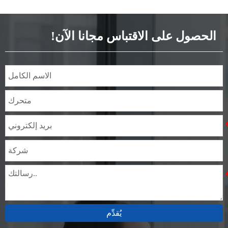
المعيار: JIS، AISI، ASTM،
GB، DIN، EN، إلخ.
الحصول على الاقتباس مجانا الآن!
يُقدِّم