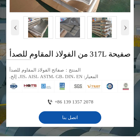
‹
›
صفيحة 317L من الفولاذ المقاوم للصدأ
المنتج：صفائح الفولاذ المقاوم للصدأ
المعيار: JIS، AISI، ASTM، GB، DIN، EN، إلخ.

+86 139 1357 2078
اتصل بنا