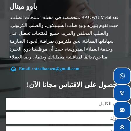
باوو ميتال
تعد BAOWU Metal متخصصة في مختلف منتجات الصلب،
حيث نقوم بتوريد وبيع صلب السيليكون، والصلب الكربوني،
والصلب المجلفن والمزيد. جميع المنتجات تحصل على
شهاداتها المقابلة. نحن ملتزمون بمراقبة الجودة الصارمة
وخدمة العملاء المدروسة، حيث أن موظفينا ذوي الخبرة
متاحون دائمًا لمناقشة متطلباتك وضمان رضا العملاء
بالكامل.

Email : steelbaowu@gmail.com
تقع شركتنا في مدينة ووشي، بمقاطعة جيانغسو، والتي تعد

أكبر مركز لمعالجة الصلب في الصين. يتمتع فريقنا بتخصص
الحصول على الاقتباس مجانا الآن!
في الصناعة لأكثر من 14 عامًا مع خبرة غنية في مختلف

مشاريع صلب السيليكون، كما أننا على دراية بمجموعة
متنوعة من معايير صلب السيليكون، مثل CE، وSGS وغيرها.

يمكننا التصميم والتخصيص وفقًا لمتطلباتك الفريدة، ونضمن
السلامة والكفاءة والسعر المعقول. وقد قمنا بالتوسع

تدريجياً ولدينا الآن خمس مستودعات توزيع مبنية لهذا الغرض