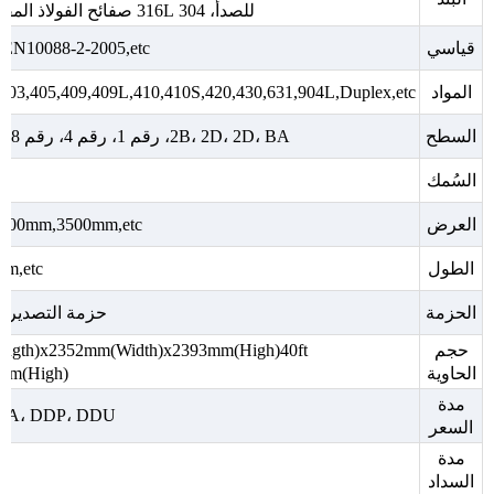
للصدأ، 304 316L صفائح الفولاذ المقاوم للصدأ / صفائح الفولاذ المقاوم للصدأ، سعر صفائح الفولاذ المقاوم للصدأ
قياسي
EN10088-2-2005,etc
المواد
403,405,409,409L,410,410S,420,430,631,904L,Duplex,etc
السطح
2B، 2D، 2D، BA، رقم 1، رقم 4، رقم 8، 8K، مرآة، متقلب، منقوش، منقوش، خط شعر، انفجار الرمل، فرشاة، حفر، إلخ
السُمك
العرض
000mm,3500mm,etc
الطول
m,etc
الحزمة
حزمة التصدير ال
حجم
ngth)x2352mm(Width)x2393mm(High)40ft
الحاوية
mm(High)
مدة
، FCA، DDP، DDU
السعر
مدة
السداد