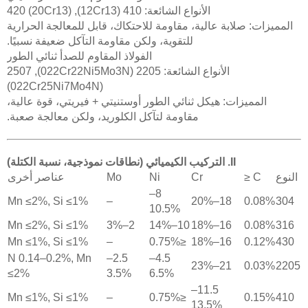
الأنواع الشائعة: 410 (12Cr13), 420 (20Cr13)
المميزات: صلابة عالية، مقاومة للاحتكاك، قابل للمعالجة الحرارية
للتقوية، ولكن مقاومة التآكل ضعيفة نسبيًا.
الفولاذ المقاوم للصدأ ثنائي الطور
الأنواع الشائعة: 2205 (022Cr22Ni5Mo3N), 2507
(022Cr25Ni7Mo4N)
المميزات: هيكل ثنائي الطور أوستنيتي + فيريتي، قوة عالية،
مقاومة لتآكل الكلوريد، ولكن معالجة صعبة.
II. التركيب الكيميائي (نطاقات نموذجية، نسبة الكتلة)
النوع
C ≤
Cr
Ni
Mo
عناصر أخرى
8–
Mn ≤2%, Si ≤1%
–
18–20%
0.08%
304
10.5%
Mn ≤2%, Si ≤1%
2–3%
10–14%
16–18%
0.08%
316
Mn ≤1%, Si ≤1%
–
≤0.75%
16–18%
0.12%
430
N 0.14–0.2%, Mn
2.5–
4.5–
21–23%
0.03%
2205
≤2%
3.5%
6.5%
11.5–
Mn ≤1%, Si ≤1%
–
≤0.75%
0.15%
410
13.5%