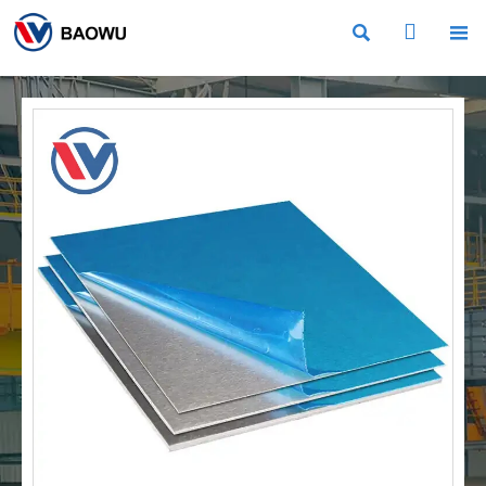


