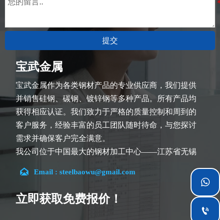
提交
宝武金属
宝武金属作为各类钢材产品的专业供应商，我们提供
并销售硅钢、碳钢、镀锌钢等多种产品。所有产品均
获得相应认证。我们致力于严格的质量控制和周到的
客户服务，经验丰富的员工团队随时待命，与您探讨
需求并确保客户完全满意。
我公司位于中国最大的钢材加工中心——江苏省无锡
市。团队深耕行业14余年，在各类硅钢项目上具有丰

Email : steelbaowu@gmail.com
富经验，熟悉CE、SGS等多种硅钢标准。我们可根据

特殊需求进行设计定制，并确保安全性、高效性及合
立即获取免费报价！
理价格。目前我们已逐步扩展至五座专业配送仓库和

钢材加工设施，为全球采矿、建筑、工程及通用制造