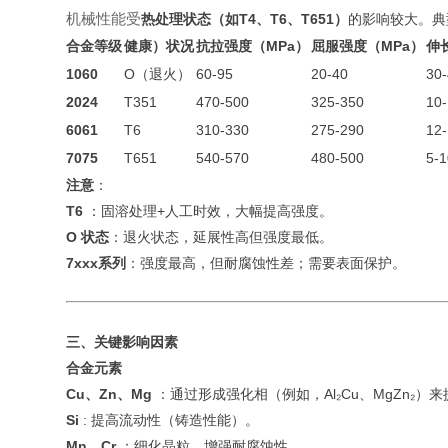
机械性能受
热处理状态（如T4、T6、T651）
的影响较大
。典
合金等级
健康）状况
抗拉强度（MPa）
屈服强度（MPa）
伸
1060
O（退火）
60-95
20-40
30
2024
T351
470-500
325-350
10
6061
T6
310-330
275-290
12
7075
T651
540-570
480-500
5-1
注意
：
T6
：固溶处理+人工时效，大幅提高强度。
O 状态
：退火状态，延展性高但强度最低。
7xxx系列
：强度最高，但耐腐蚀性差；需要表面保护。
三、关键影响因素
合金元素
Cu、Zn、Mg
：通过形成强化相（例如，Al₂Cu、MgZn₂）
Si
: 提高流动性（铸造性能）。
Mn、Cr
：细化晶粒，增强耐腐蚀性。