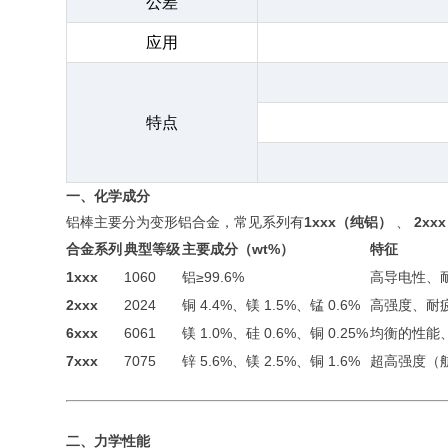
公差
应用
特点
一、化学成分
铝棒主要分为变形铝合金，常见系列有
1xxx（纯铝）
、
2xx
合金系列
典型等级
主要成分（wt%）
特征
1xxx
1060
铝≥99.6%
高导电性、
2xxx
2024
铜 4.4%、镁 1.5%、锰 0.6%
高强度、耐
6xxx
6061
镁 1.0%、硅 0.6%、铜 0.25%
均衡的性能
7xxx
7075
锌 5.6%、镁 2.5%、铜 1.6%
超高强度（
二、力学性能