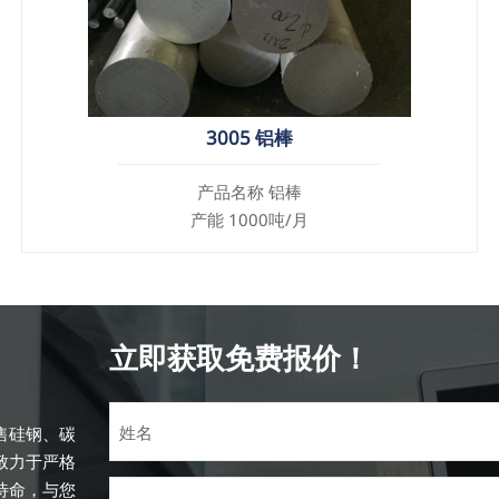
3005 铝棒
产品名称 铝棒
产能 1000吨/月
立即获取免费报价！
售硅钢、碳
致力于严格
待命，与您