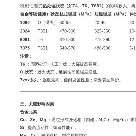
机械性能受
热处理状态（如T4、T6、T651）
的影响较大
。典
合金等级
健康）状况
抗拉强度（MPa）
屈服强度（MPa）
伸
1060
O（退火）
60-95
20-40
30
2024
T351
470-500
325-350
10
6061
T6
310-330
275-290
12
7075
T651
540-570
480-500
5-1
注意
：
T6
：固溶处理+人工时效，大幅提高强度。
O 状态
：退火状态，延展性高但强度最低。
7xxx系列
：强度最高，但耐腐蚀性差；需要表面保护。
三、关键影响因素
合金元素
Cu、Zn、Mg
：通过形成强化相（例如，Al₂Cu、MgZn₂）
Si
: 提高流动性（铸造性能）。
Mn、Cr
：细化晶粒，增强耐腐蚀性。