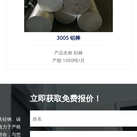
3005 铝棒
产品名称 铝棒
产能 1000吨/月
立即获取免费报价！
售硅钢、碳
致力于严格
待命，与您