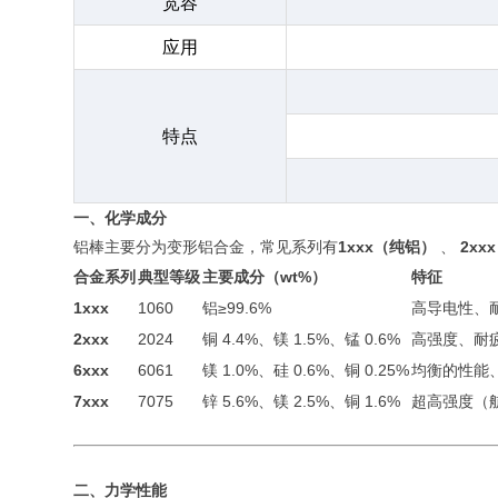
宽容
应用
特点
一、化学成分
铝棒主要分为变形铝合金，常见系列有
1xxx（纯铝）
、
2xx
合金系列
典型等级
主要成分（wt%）
特征
1xxx
1060
铝≥99.6%
高导电性、
2xxx
2024
铜 4.4%、镁 1.5%、锰 0.6%
高强度、耐
6xxx
6061
镁 1.0%、硅 0.6%、铜 0.25%
均衡的性能
7xxx
7075
锌 5.6%、镁 2.5%、铜 1.6%
超高强度（
二、力学性能