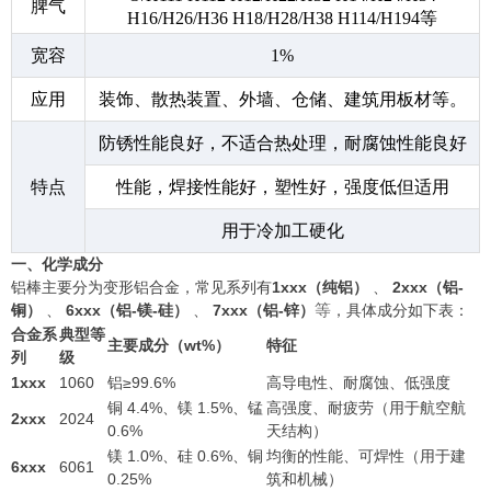
脾气
H16/H26/H36 H18/H28/H38 H114/H194等
宽容
1%
应用
装饰、散热装置、外墙、仓储、建筑用板材等。
防锈性能良好，不适合热处理，耐腐蚀性能良好
特点
性能，焊接性能好，塑性好，强度低但适用
用于冷加工硬化
一、化学成分
铝棒主要分为变形铝合金，常见系列有
1xxx（纯铝）
、
2xxx（铝-
铜）
、
6xxx（铝-镁-硅）
、
7xxx（铝-锌）
等
，具体成分如下表：
合金系
典型等
主要成分（wt%）
特征
列
级
1xxx
1060
铝≥99.6%
高导电性、耐腐蚀、低强度
铜 4.4%、镁 1.5%、锰
高强度、耐疲劳（用于航空航
2xxx
2024
0.6%
天结构）
镁 1.0%、硅 0.6%、铜
均衡的性能、可焊性（用于建
6xxx
6061
0.25%
筑和机械）