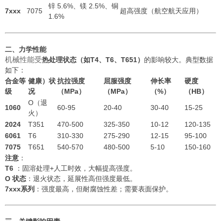
锌 5.6%、镁 2.5%、铜
7xxx
7075
超高强度（航空航天应用）
1.6%
二、力学性能
机械性能受
热处理状态（如T4、T6、T651）
的影响较大
。典型数据
如下：
合金等
健康）状
抗拉强度
屈服强度
伸长率
硬度
级
况
（MPa）
（MPa）
（%）
（HB）
O（退
1060
60-95
20-40
30-40
15-25
火）
2024
T351
470-500
325-350
10-12
120-135
6061
T6
310-330
275-290
12-15
95-100
7075
T651
540-570
480-500
5-10
150-160
注意
：
T6
：固溶处理+人工时效，大幅提高强度。
O 状态
：退火状态，延展性高但强度最低。
7xxx系列
：强度最高，但耐腐蚀性差；需要表面保护。