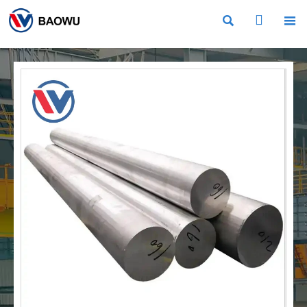


