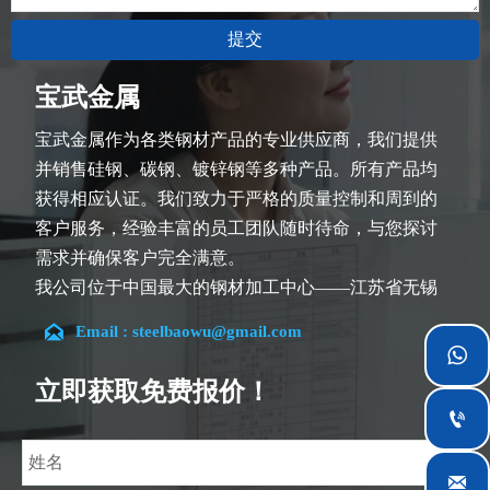
提交
宝武金属
宝武金属作为各类钢材产品的专业供应商，我们提供
并销售硅钢、碳钢、镀锌钢等多种产品。所有产品均
获得相应认证。我们致力于严格的质量控制和周到的
客户服务，经验丰富的员工团队随时待命，与您探讨
需求并确保客户完全满意。
我公司位于中国最大的钢材加工中心——江苏省无锡
市。团队深耕行业14余年，在各类硅钢项目上具有丰

Email : steelbaowu@gmail.com
富经验，熟悉CE、SGS等多种硅钢标准。我们可根据

特殊需求进行设计定制，并确保安全性、高效性及合
立即获取免费报价！
理价格。目前我们已逐步扩展至五座专业配送仓库和

钢材加工设施，为全球采矿、建筑、工程及通用制造
业提供专业服务。
