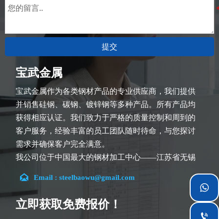
提交
宝武金属
宝武金属作为各类钢材产品的专业供应商，我们提供
并销售硅钢、碳钢、镀锌钢等多种产品。所有产品均
获得相应认证。我们致力于严格的质量控制和周到的
客户服务，经验丰富的员工团队随时待命，与您探讨
需求并确保客户完全满意。
我公司位于中国最大的钢材加工中心——江苏省无锡
市。团队深耕行业14余年，在各类硅钢项目上具有丰

Email : steelbaowu@gmail.com
富经验，熟悉CE、SGS等多种硅钢标准。我们可根据

特殊需求进行设计定制，并确保安全性、高效性及合
立即获取免费报价！
理价格。目前我们已逐步扩展至五座专业配送仓库和
