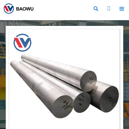


