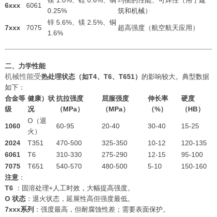
镁 1.0%、硅 0.6%、铜
均衡的性能、可焊性（用于建
6xxx
6061
0.25%
筑和机械）
锌 5.6%、镁 2.5%、铜
7xxx
7075
超高强度（航空航天应用）
1.6%
二、力学性能
机械性能受
热处理状态（如T4、T6、T651）
的影响较大
。典型数据
如下：
合金等
健康）状
抗拉强度
屈服强度
伸长率
硬度
级
况
（MPa）
（MPa）
（%）
（HB）
O（退
1060
60-95
20-40
30-40
15-25
火）
2024
T351
470-500
325-350
10-12
120-135
6061
T6
310-330
275-290
12-15
95-100
7075
T651
540-570
480-500
5-10
150-160
注意
：
T6
：固溶处理+人工时效，大幅提高强度。
O 状态
：退火状态，延展性高但强度最低。
7xxx系列
：强度最高，但耐腐蚀性差；需要表面保护。