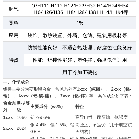
O/H111 H112 H12/H22/H32 H14/H24/H34
脾气
H16/H26/H36 H18/H28/H38 H114/H194等
宽容
1%
应用
装饰、散热装置、外墙、仓储、建筑用板材等。
防锈性能良好，不适合热处理，耐腐蚀性能良好
特点
性能，焊接性能好，塑性好，强度低但适用
用于冷加工硬化
一、化学成分
铝棒主要分为变形铝合金，常见系列有
1xxx（纯铝）
、
2xxx（铝-
等
铜）
、
6xxx（铝-镁-硅）
、
7xxx（铝-锌）
，具体成分如下表：
合金系
典型等
主要成分（wt%）
特征
列
级
1xxx
1060
铝≥99.6%
高导电性、耐腐蚀、低强度
铜 4.4%、镁 1.5%、锰
高强度、耐疲劳（用于航空航
2xxx
2024
0.6%
天结构）