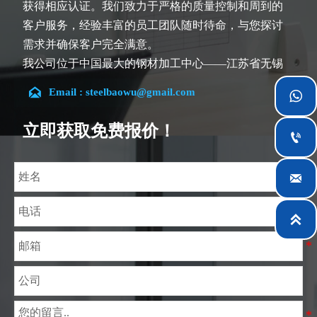
获得相应认证。我们致力于严格的质量控制和周到的
客户服务，经验丰富的员工团队随时待命，与您探讨
需求并确保客户完全满意。
我公司位于中国最大的钢材加工中心——江苏省无锡
市。团队深耕行业14余年，在各类硅钢项目上具有丰

Email : steelbaowu@gmail.com

富经验，熟悉CE、SGS等多种硅钢标准。我们可根据
特殊需求进行设计定制，并确保安全性、高效性及合
立即获取免费报价！

理价格。目前我们已逐步扩展至五座专业配送仓库和
钢材加工设施，为全球采矿、建筑、工程及通用制造

业提供专业服务。
