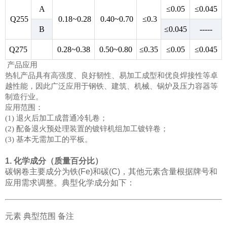
A
≤0.05
≤0.045
Q255
0.18~0.28
0.40~0.70
≤0.3
B
≤0.045
-----
Q275
0.28~0.38
0.50~0.80
≤0.35
≤0.05
≤0.045
产品应用
热轧产品具有高强度、良好韧性、易加工成型和优良焊接性等卓
越性能，因此广泛应用于钢铁、建筑、机械、锅炉及压力容器等
制造行业。
应用范围：
(1) 退火后加工成普通冷轧卷；
(2) 配备退火预处理装置的镀锌机组加工镀锌卷；
(3) 基本无需加工的平板。
1. 化学成分（质量百分比）
碳钢卷主要成分为铁(Fe)和碳(C)，其他元素含量根据牌号和
应用需求调整。典型化学成分如下：
元素 典型范围 备注