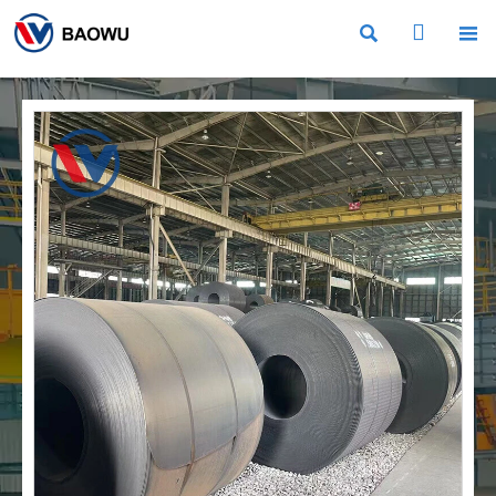


