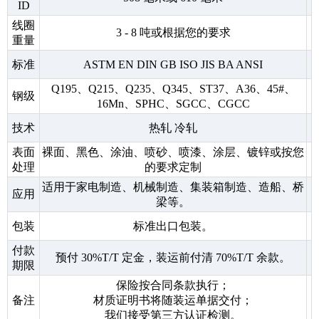
ID
线圈
3 - 8 吨或根据您的要求
重量
标准
ASTM EN DIN GB ISO JIS BA ANSI
Q195、Q215、Q235、Q345、ST37、A36、45#、
钢级
16Mn、SPHC、SGCC、CGCC
技术
热轧 冷轧
表面
裸面、黑色、涂油、喷砂、喷漆、涂层、镀锌或按您
处理
的要求定制
适用于家电制造、机械制造、集装箱制造、造船、桥
应用
梁等。
包装
标准出口包装。
付款
预付 30%T/T 定金，装运前付清 70%T/T 余款。
期限
保险按合同条款执行；
备注
材质证明书将随装运单据交付；
我们接受第三方认证检测。