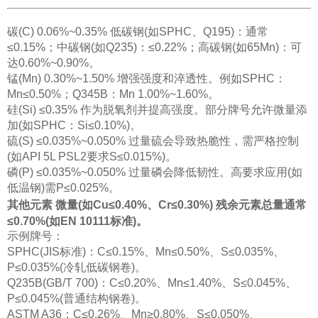
碳(C) 0.06%~0.35% 低碳钢(如SPHC、Q195)：通常
≤0.15%；中碳钢(如Q235)：≤0.22%；高碳钢(如65Mn)：可
达0.60%~0.90%。
锰(Mn) 0.30%~1.50% 增强强度和淬透性。例如SPHC：
Mn≤0.50%；Q345B：Mn 1.00%~1.60%。
硅(Si) ≤0.35% 作为脱氧剂并提高强度。部分牌号允许微量添
加(如SPHC：Si≤0.10%)。
硫(S) ≤0.035%~0.050% 过量硫会导致热脆性，需严格控制
(如API 5L PSL2要求S≤0.015%)。
磷(P) ≤0.035%~0.050% 过量磷会降低韧性。高要求应用(如
低温钢)需P≤0.025%。
其他元素 微量(如Cu≤0.40%、Cr≤0.30%) 残余元素总量通常
≤0.70%(如EN 10111标准)。
示例牌号：
SPHC(JIS标准)：C≤0.15%、Mn≤0.50%、S≤0.035%、
P≤0.035%(冷轧低碳钢卷)。
Q235B(GB/T 700)：C≤0.20%、Mn≤1.40%、S≤0.045%、
P≤0.045%(普通结构钢卷)。
ASTM A36：C≤0.26%、Mn≥0.80%、S≤0.050%、