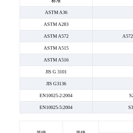
标准
ASTM A36
ASTM A283
ASTM A572
A572
ASTM A515
ASTM A516
JIS G 3101
JIS G3136
EN10025-2:2004
S
EN10025-5:2004
S
等级
等级