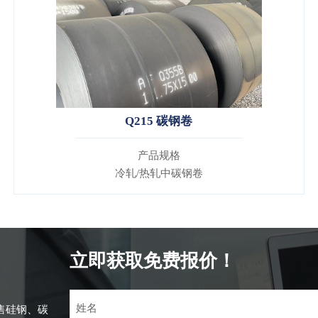
Q215 碳钢卷
产品规格
冷轧/热轧中碳钢卷
立即获取免费报价！
售硅钢、碳