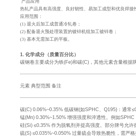
产品应用
热轧产品具有高强度、良好韧性、易加工成型和优良焊接
应用范围：
(1) 退火后加工成普通冷轧卷；
(2) 配备退火预处理装置的镀锌机组加工镀锌卷；
(3) 基本无需加工的平板。
1. 化学成分（质量百分比）
碳钢卷主要成分为铁(Fe)和碳(C)，其他元素含量根
元素 典型范围 备注
碳(C) 0.06%~0.35% 低碳钢(如SPHC、Q195)：通常
锰(Mn) 0.30%~1.50% 增强强度和淬透性。例如SPHC：M
硅(Si) ≤0.35% 作为脱氧剂并提高强度。部分牌号允许微
硫(S) ≤0.035%~0.050% 过量硫会导致热脆性，需严格控制