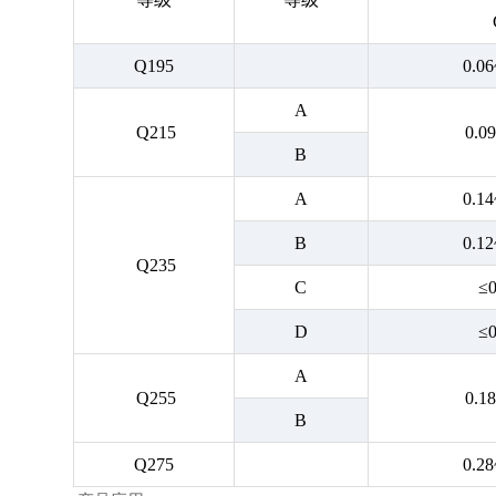
Q195
0.06
A
Q215
0.09
B
A
0.14
B
0.12
Q235
C
≤0
D
≤0
A
Q255
0.18
B
Q275
0.28