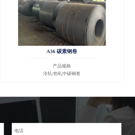
A36 碳素钢卷
产品规格
冷轧/热轧中碳钢卷