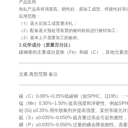
产品应用
热轧产品具有强度高、韧性好、易加工成型、焊接性好等
应用范围：
（1）退火后加工成普通冷轧；
（2）配备退火预处理装置的镀锌机组进行镀锌加工；
（3）基本上不需要加工的板材。
1.化学成分（质量百分比）
碳钢卷的主要成分是铁（Fe）和碳（C），其他元素
元素 典型范围 备注
碳（C）0.06%~0.35%低碳钢（如SPHC、Q195）：
锰（Mn）0.30%~1.50% 提高强度和淬硬性。例如SPHC：
硅 (Si) ≤0.35% 用作脱氧剂并提高强度。某些等级允许
硫（S）≤0.035%~0.050% 硫含量过高会引起热脆性，必
磷（P）≤0.035%~0.050% 过量的磷会降低韧性。