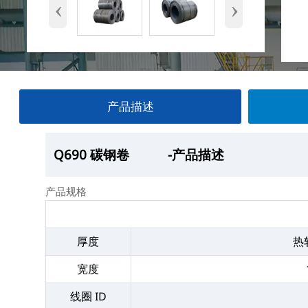
‹
›
产品描述
Q690 碳钢卷
Q690 碳钢卷
Q690 碳钢卷
Q690 碳钢卷
-产品描述
—产品展示
-厂房
-产品包装
产品规格
厚度
热
宽度
线圈 ID