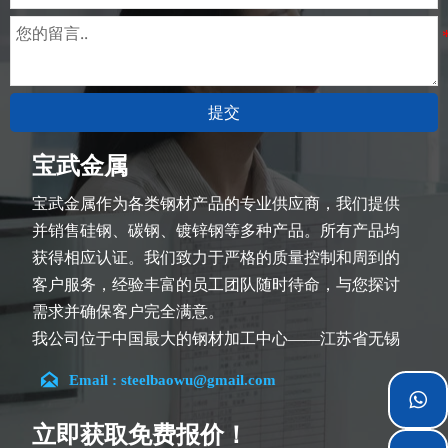
提交
宝武金属
宝武金属作为各类钢材产品的专业供应商，我们提供
并销售硅钢、碳钢、镀锌钢等多种产品。所有产品均
获得相应认证。我们致力于严格的质量控制和周到的
客户服务，经验丰富的员工团队随时待命，与您探讨
需求并确保客户完全满意。
我公司位于中国最大的钢材加工中心——江苏省无锡
市。团队深耕行业14余年，在各类硅钢项目上具有丰

Email : steelbaowu@gmail.com
富经验，熟悉CE、SGS等多种硅钢标准。我们可根据

特殊需求进行设计定制，并确保安全性、高效性及合
立即获取免费报价！
理价格。目前我们已逐步扩展至五座专业配送仓库和