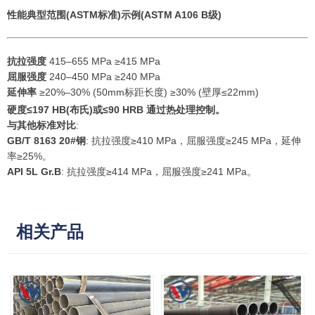
性能
典型范围(ASTM标准)
示例(ASTM A106 B级)
抗拉强度
415–655 MPa ≥415 MPa
屈服强度
240–450 MPa ≥240 MPa
延伸率
≥20%–30% (50mm标距长度) ≥30% (壁厚≤22mm)
硬度
≤197 HB(布氏)或≤90 HRB 通过热处理控制。
与其他标准对比
:
GB/T 8163 20#钢
: 抗拉强度≥410 MPa，屈服强度≥245 MPa，延伸
率≥25%。
API 5L Gr.B
: 抗拉强度≥414 MPa，屈服强度≥241 MPa。
相关产品