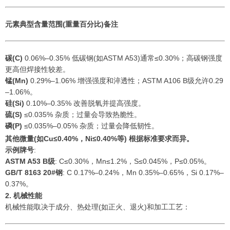
元素
典型含量范围(重量百分比)
备注
碳(C)
0.06%–0.35% 低碳钢(如ASTM A53)通常≤0.30%；高碳钢强度
更高但焊接性较差。
锰(Mn)
0.29%–1.06% 增强强度和淬透性；ASTM A106 B级允许0.29
–1.06%。
硅(Si)
0.10%–0.35% 改善脱氧并提高强度。
硫(S)
≤0.035% 杂质；过量会导致热脆性。
磷(P)
≤0.035%–0.05% 杂质；过量会降低韧性。
其他
微量(如Cu≤0.40%，Ni≤0.40%等) 根据标准要求而异。
示例牌号
:
ASTM A53 B级
: C≤0.30%，Mn≤1.2%，S≤0.045%，P≤0.05%。
GB/T 8163 20#钢
: C 0.17%–0.24%，Mn 0.35%–0.65%，Si 0.17%–
0.37%。
2. 机械性能
机械性能取决于成分、热处理(如正火、退火)和加工工艺：