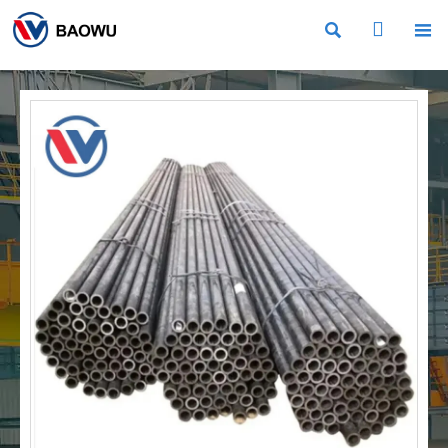


