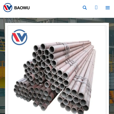


