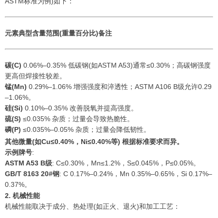
ASTM标准为例)如下：
元素
典型含量范围(重量百分比)
备注
碳(C)
0.06%–0.35% 低碳钢(如ASTM A53)通常≤0.30%；高碳钢强度
更高但焊接性较差。
锰(Mn)
0.29%–1.06% 增强强度和淬透性；ASTM A106 B级允许0.29
–1.06%。
硅(Si)
0.10%–0.35% 改善脱氧并提高强度。
硫(S)
≤0.035% 杂质；过量会导致热脆性。
磷(P)
≤0.035%–0.05% 杂质；过量会降低韧性。
其他
微量(如Cu≤0.40%，Ni≤0.40%等) 根据标准要求而异。
示例牌号
:
ASTM A53 B级
: C≤0.30%，Mn≤1.2%，S≤0.045%，P≤0.05%。
GB/T 8163 20#钢
: C 0.17%–0.24%，Mn 0.35%–0.65%，Si 0.17%–
0.37%。
2. 机械性能
机械性能取决于成分、热处理(如正火、退火)和加工工艺：