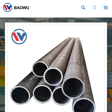


