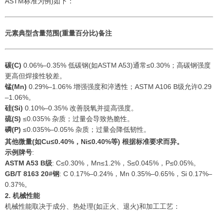
ASTM标准为例)如下：
元素
典型含量范围(重量百分比)
备注
碳(C)
0.06%–0.35% 低碳钢(如ASTM A53)通常≤0.30%；高碳钢强度
更高但焊接性较差。
锰(Mn)
0.29%–1.06% 增强强度和淬透性；ASTM A106 B级允许0.29
–1.06%。
硅(Si)
0.10%–0.35% 改善脱氧并提高强度。
硫(S)
≤0.035% 杂质；过量会导致热脆性。
磷(P)
≤0.035%–0.05% 杂质；过量会降低韧性。
其他
微量(如Cu≤0.40%，Ni≤0.40%等) 根据标准要求而异。
示例牌号
:
ASTM A53 B级
: C≤0.30%，Mn≤1.2%，S≤0.045%，P≤0.05%。
GB/T 8163 20#钢
: C 0.17%–0.24%，Mn 0.35%–0.65%，Si 0.17%–
0.37%。
2. 机械性能
机械性能取决于成分、热处理(如正火、退火)和加工工艺：