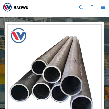


