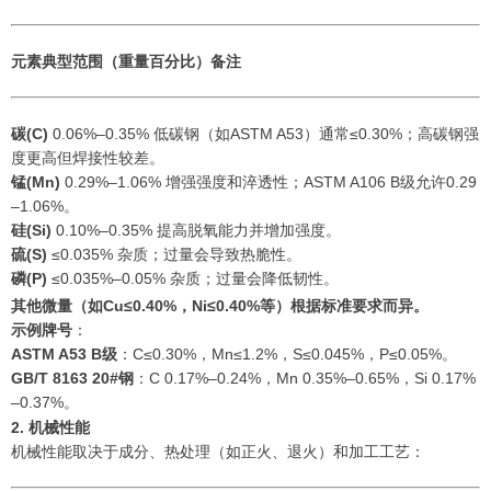
元素
典型范围（重量百分比）
备注
碳(C)
0.06%–0.35% 低碳钢（如ASTM A53）通常≤0.30%；高碳钢强
度更高但焊接性较差。
锰(Mn)
0.29%–1.06% 增强强度和淬透性；ASTM A106 B级允许0.29
–1.06%。
硅(Si)
0.10%–0.35% 提高脱氧能力并增加强度。
硫(S)
≤0.035% 杂质；过量会导致热脆性。
磷(P)
≤0.035%–0.05% 杂质；过量会降低韧性。
其他
微量（如Cu≤0.40%，Ni≤0.40%等）根据标准要求而异。
示例牌号
：
ASTM A53 B级
：C≤0.30%，Mn≤1.2%，S≤0.045%，P≤0.05%。
GB/T 8163 20#钢
：C 0.17%–0.24%，Mn 0.35%–0.65%，Si 0.17%
–0.37%。
2. 机械性能
机械性能取决于成分、热处理（如正火、退火）和加工工艺：