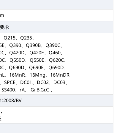
m
mm
据要求
5、Q215、Q235、
5E、Q390、Q390B、Q390C、
0C、Q420D、Q420E、Q460、
0C、Q550D、Q550E、Q620C、
0C、Q690D、Q690E、Q690D、
nL、16MnR、16Mng、16MnDR
D、SPCE、DC01、DC02、DC03、
SS400、rA、.Gr.B.Gr.C，
:2008/BV
，
板