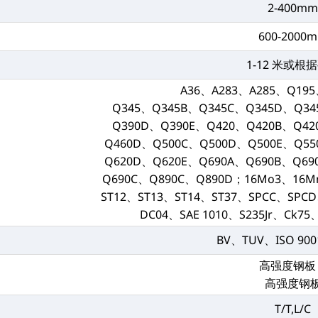
2-400m
600-2000
1-12 米或根
A36、A283、A285、Q19
Q345、Q345B、Q345C、Q345D、Q34
Q390D、Q390E、Q420、Q420B、Q42
Q460D、Q500C、Q500D、Q500E、Q55
Q620D、Q620E、Q690A、Q690B、Q69
Q690C、Q890C、Q890D；16Mo3、16M
ST12、ST13、ST14、ST37、SPCC、SPC
DC04、SAE 1010、S235Jr、Ck75、
BV、TUV、ISO 9001
高强度钢板
高强度钢
T/T,L/C