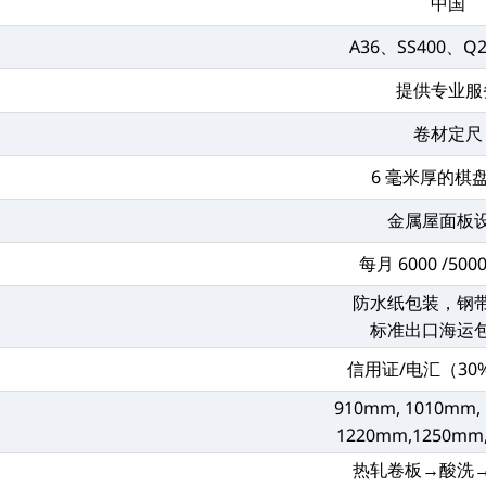
中国
A36、SS400、Q
提供专业服
卷材定尺
6 毫米厚的棋
金属屋面板
每月 6000 /500
防水纸包装，钢
标准出口海运
信用证/电汇（30
910mm, 1010mm,
1220mm,1250mm
热轧卷板→酸洗