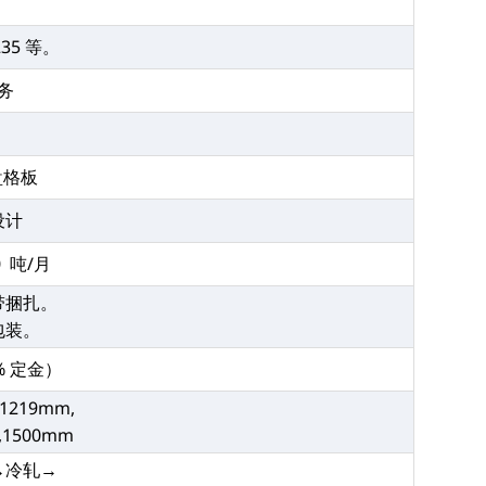
235 等。
务
盘格板
设计
0 吨/月
带捆扎。
包装。
% 定金）
 1219mm,
,1500mm
→冷轧→