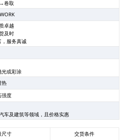
→卷取
X-WORK
品质卓越
交货及时
丰富，服务真诚
抛光或彩涂
耐热
高强度
汽车及建筑等领域，且价格实惠
般尺寸
交货条件