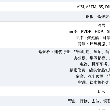
AISI, ASTM, BS, DI
钢板、锅炉容
涂层
面漆：PVDF、HDP、S
底漆：聚氨酯、环氧
背漆：环氧树脂、
锅炉板；建筑行业、结构用途、屋顶、商
办公楼、集装箱板、
电器、机车车辆
精密仪表、罐头食品包
窗帘、汽车顶棚、
空调、饮水机外壳
±1%
弯曲、焊接、去芯、切