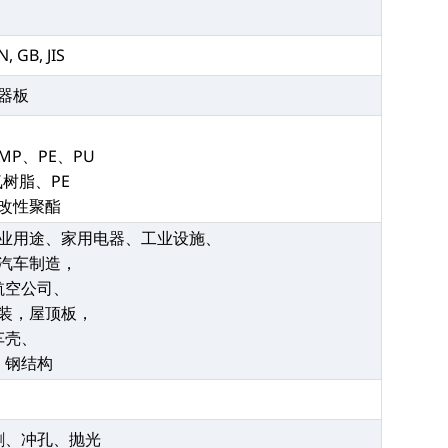
N, GB, JIS
器板
MP、PE、PU
树脂、PE
改性聚酯
业用途、家用电器、工业设施、
汽车制造，
航空公司、
装，屋顶板，
车壳、
、钢结构
割、冲孔、抛光