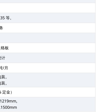
235 等。
务
盘格板
设计
 吨/月
包装。
包装。
% 定金）
 1219mm,
,1500mm