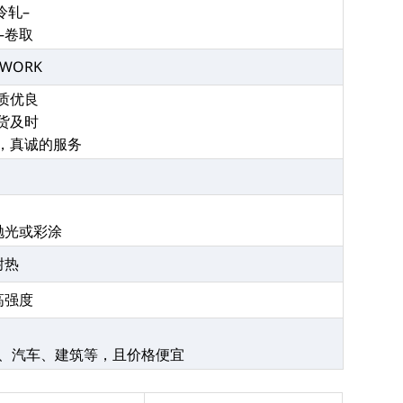
冷轧–
–卷取
X-WORK
品质优良
交货及时
验，真诚的服务
抛光或彩涂
耐热
高强度
、汽车、建筑等，且价格便宜