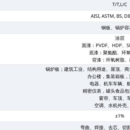
T/T,L/C
AISI, ASTM, BS, DI
钢板、锅炉容
涂层
面漆：PVDF、HDP、S
底漆：聚氨酯、环氧
背漆：环氧树脂、
锅炉板；建筑工业、结构用途、屋顶、商
办公楼，集装箱板，
电器、机车车辆、
精密仪表，罐头食品包
窗帘、车顶、
空调、水机外壳
±1%
弯曲、焊接、去芯、切