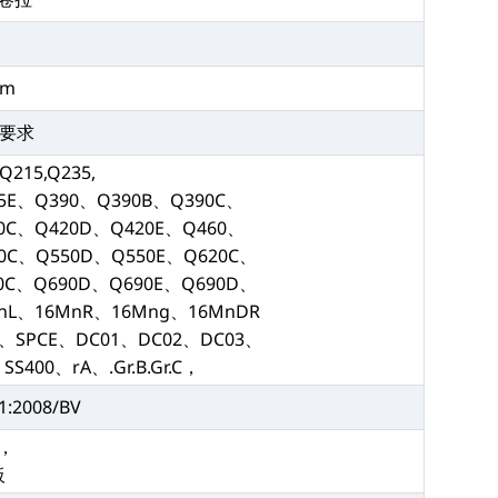
m
mm
据要求
,Q215,Q235,
5E、Q390、Q390B、Q390C、
0C、Q420D、Q420E、Q460、
0C、Q550D、Q550E、Q620C、
0C、Q690D、Q690E、Q690D、
nL、16MnR、16Mng、16MnDR
D、SPCE、DC01、DC02、DC03、
SS400、rA、.Gr.B.Gr.C，
:2008/BV
，
板