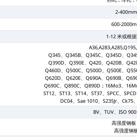
2-400m
600-2000
1-12 米或根
A36,A283,A285,Q195
Q345、Q345B、Q345C、Q345D、Q34
Q390D、Q390E、Q420、Q420B、Q42
Q460D、Q500C、Q500D、Q500E、Q55
Q620D、Q620E、Q690A、Q690B、Q69
Q690C、Q890C、Q890D；16Mo3、16M
ST12、ST13、ST14、ST37、SPCC、SPC
DC04、Sae 1010、S235Jr、Ck75、
BV、TUV、ISO 9001
高强度钢板
高强度钢