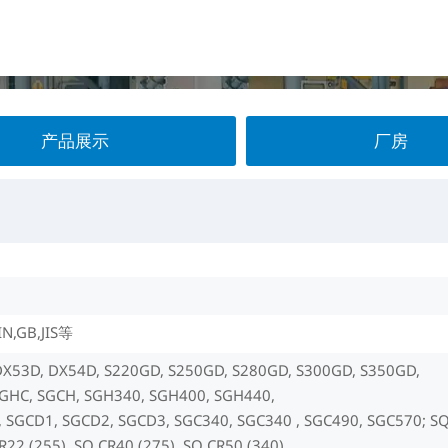
产品展示
厂房
IN,GB,JIS等
DX53D, DX54D, S220GD, S250GD, S280GD, S300GD, S350GD,
SGHC, SGCH, SGH340, SGH400, SGH440,
 SGCD1, SGCD2, SGCD3, SGC340, SGC340 , SGC490, SGC570; S
R22 (255), SQ CR40 (275), SQ CR50 (340),