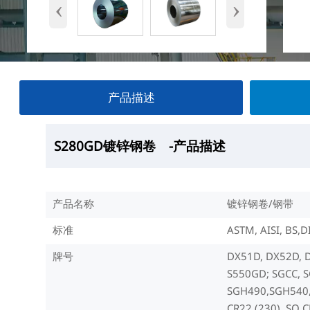
‹
›
产品描述
S280GD镀锌钢卷
S280GD镀锌钢卷
S280GD镀锌钢卷
S280GD镀锌钢卷
-产品描述
—产品展示
-厂房
-产品包装
产品名称
镀锌钢卷/钢带
标准
ASTM, AISI, BS,D
牌号
DX51D, DX52D, 
S550GD; SGCC, 
SGH490,SGH540,
CR22 (230), SQ C