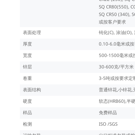
SQ CR80(550), CQ
SQ CR50 (340), S
或按客户要求
表面处理
钝化(C), 涂油(O),
厚度
0.10-6.0毫米
宽度
500-1500毫米
锌层
30-600克/平方米
卷重
3-5吨或按要求定
表面结构
普通锌花,小锌花,
硬度
软态(HRB60),半硬
样品
免费样品
检测
ISO /SGS