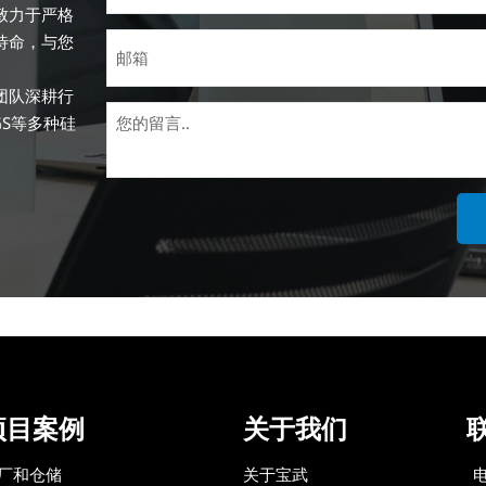
致力于严格
待命，与您
团队深耕行
GS等多种硅
性、高效性
钢材加工设
。
项目案例
关于我们
电
厂和仓储
关于宝武