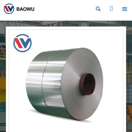


