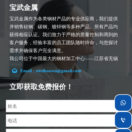
宝武金属
宝武金属作为各类钢材产品的专业供应商，我们提供
并销售硅钢、碳钢、镀锌钢等多种产品。所有产品均
获得相应认证。我们致力于严格的质量控制和周到的
客户服务，经验丰富的员工团队随时待命，与您探讨
需求并确保客户完全满意。
我公司位于中国最大的钢材加工中心——江苏省无锡
市。团队深耕行业14余年，在各类硅钢项目上具有丰

Email : steelbaowu@gmail.com
富经验，熟悉CE、SGS等多种硅钢标准。我们可根据
特殊需求进行设计定制，并确保安全性、高效性及合
立即获取免费报价！
理价格。目前我们已逐步扩展至五座专业配送仓库和
钢材加工设施，为全球采矿、建筑、工程及通用制造

业提供专业服务。
