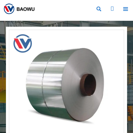


