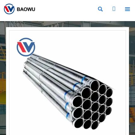


