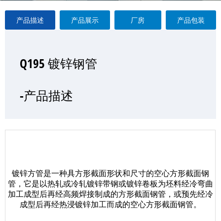
产品描述
产品展示
厂房
产品包装
Q195 镀锌钢管
Q195 镀锌钢管
Q195 镀锌钢管
Q195 镀锌钢管
—产品展示
-产品描述
-厂房
-产品包装
镀锌方管是一种具方形截面形状和尺寸的空心方形截面钢
管，它是以热轧或冷轧镀锌带钢或镀锌卷板为坯料经冷弯曲
加工成型后再经高频焊接制成的方形截面钢管，或预先经冷
成型后再经热浸镀锌加工而成的空心方形截面钢管。