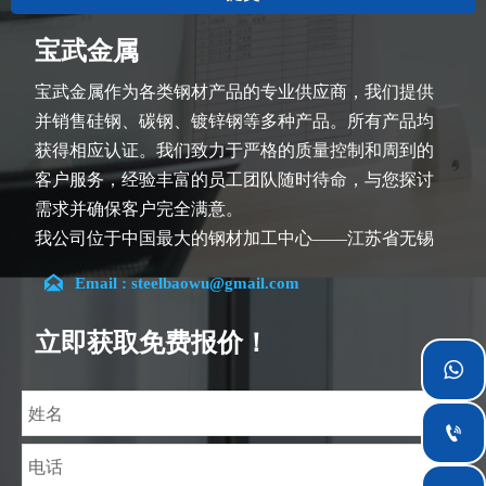
宝武金属
宝武金属作为各类钢材产品的专业供应商，我们提供
并销售硅钢、碳钢、镀锌钢等多种产品。所有产品均
获得相应认证。我们致力于严格的质量控制和周到的
客户服务，经验丰富的员工团队随时待命，与您探讨
需求并确保客户完全满意。
我公司位于中国最大的钢材加工中心——江苏省无锡
市。团队深耕行业14余年，在各类硅钢项目上具有丰

Email : steelbaowu@gmail.com
富经验，熟悉CE、SGS等多种硅钢标准。我们可根据
特殊需求进行设计定制，并确保安全性、高效性及合
立即获取免费报价！
理价格。目前我们已逐步扩展至五座专业配送仓库和

钢材加工设施，为全球采矿、建筑、工程及通用制造
业提供专业服务。
