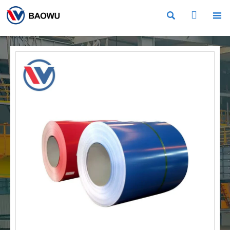


