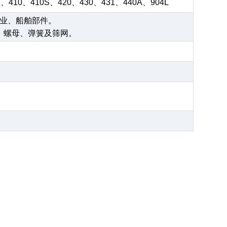
S、410、410S、420、430、431、440A、904L
业、船舶部件。
、螺母、弹簧及筛网。