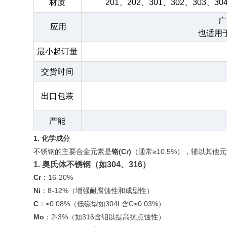
材质
201、202、301、302、303、30
广
应用
也适用
最小起订量
交货时间
出口包装
产能
1. 化学成分
不锈钢的主要合金元素是
铬(Cr)
（通常≥10.5%），辅以其
1. 奥氏体不锈钢（如304、316）
Cr
：16-20%
Ni
：8-12%（增强耐腐蚀性和成型性）
C
：≤0.08%（低碳型如304L含C≤0.03%）
Mo
：2-3%（如316含钼以提高抗点蚀性）