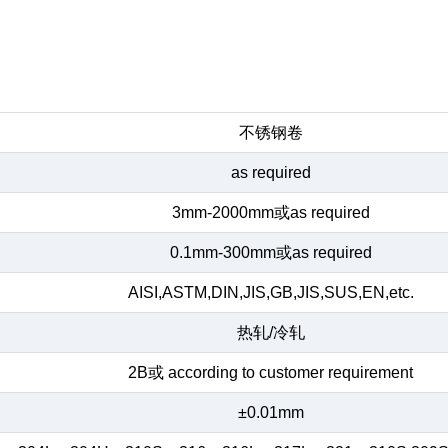
不锈钢卷
as required
3mm-2000mm或as required
0.1mm-300mm或as required
AISI,ASTM,DIN,JIS,GB,JIS,SUS,EN,etc.
热轧/冷轧
2B或 according to customer requirement
±0.01mm