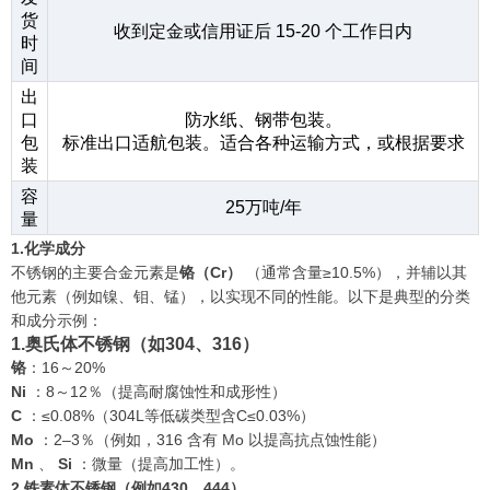
货
收到定金或信用证后 15-20 个工作日内
时
间
出
口
防水纸、钢带包装。
包
标准出口适航包装。适合各种运输方式，或根据要求
装
容
25万吨/年
量
1.化学成分
不锈钢的主要合金元素是
铬（Cr）
（通常含量≥10.5%），并辅以其
他元素（例如镍、钼、锰），以实现不同的性能。以下是典型的分类
和成分示例：
1.奥氏体不锈钢（如304、316）
铬
：16～20%
Ni
：8～12％（提高耐腐蚀性和成形性）
C
：≤0.08%（304L等低碳类型含C≤0.03%）
Mo
：2–3％（例如，316 含有 Mo 以提高抗点蚀性能）
Mn
、
Si
：微量（提高加工性）。
2.铁素体不锈钢（例如430、444）