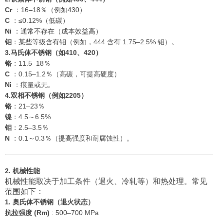
Cr
：16–18％（例如430）
C
：≤0.12%（低碳）
Ni
：通常不存在（成本效益高）
钼
：某些等级含有钼（例如，444 含有 1.75–2.5% 钼）。
3.马氏体不锈钢（如410、420）
铬
：11.5–18％
C
：0.15–1.2％（高碳，可提高硬度）
Ni
：痕量或无。
4.双相不锈钢（例如2205）
铬
：21–23％
镍
：4.5～6.5%
钼
：2.5–3.5％
N
：0.1～0.3％（提高强度和耐腐蚀性）。
2. 机械性能
机械性能取决于加工条件（退火、冷轧等）和热处理。常见
范围如下：
1. 奥氏体不锈钢（退火状态）
抗拉强度 (Rm)
: 500–700 MPa