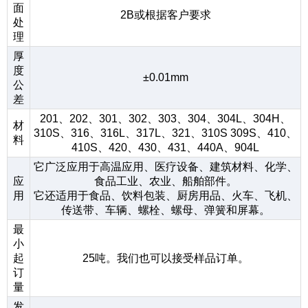
面
2B或根据客户要求
处
理
厚
度
±0.01mm
公
差
201、202、301、302、303、304、304L、304H、
材
310S、316、316L、317L、321、310S 309S、410、
料
410S、420、430、431、440A、904L
它广泛应用于高温应用、医疗设备、建筑材料、化学、
应
食品工业、农业、船舶部件。
用
它还适用于食品、饮料包装、厨房用品、火车、飞机、
传送带、车辆、螺栓、螺母、弹簧和屏幕。
最
小
起
25吨。我们也可以接受样品订单。
订
量
发