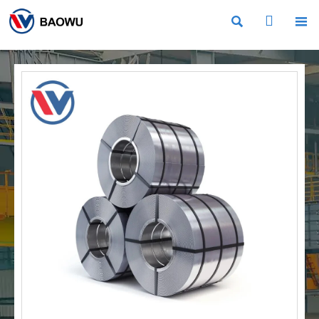


