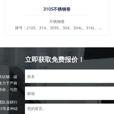
310S不锈钢卷
不锈钢卷
牌号：210S、314、309S、304、304L、316L、
321、410、420、430、904等
规格
厚度：0.1mm - 150mm
立即获取免费报价！
售硅钢、碳
致力于严格
待命，与您
团队深耕行
GS等多种硅