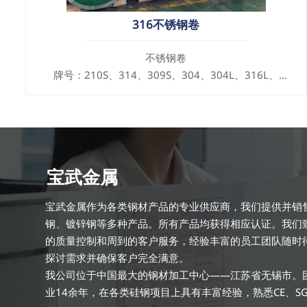
316不锈钢卷
不锈钢卷
牌号：210S、314、309S、304、304L、316L、
321、410、420、430、904等
规格
厚度：0.1mm - 150mm
宝武金属
宝武金属作为各类钢材产品的专业供应商，我们提供并销
钢、镀锌钢等多种产品。所有产品均获得相应认证。我们
的质量控制和周到的客户服务，经验丰富的员工团队随时
探讨需求并确保客户完全满意。
我公司位于中国最大的钢材加工中心——江苏省无锡市。
业14余年，在各类硅钢项目上具有丰富经验，熟悉CE、S