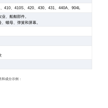
S、410、410S、420、430、431、440A、904L
农业、船舶部件。
栓、螺母、弹簧和屏幕。
求
类和成分示例：