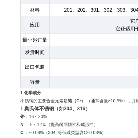
材料
201、202、301、302、303、30
它
应用
它还适用
最小起订量
发货时间
出口包装
容量
1.化学成分
不锈钢的主要合金元素是
铬（Cr）
（通常含量≥10.5%）
1.奥氏体不锈钢（如304、316）
铬
：16～20%
Ni
：8～12％（提高耐腐蚀性和成形性）
C
：≤0.08%（304L等低碳类型含C≤0.03%）