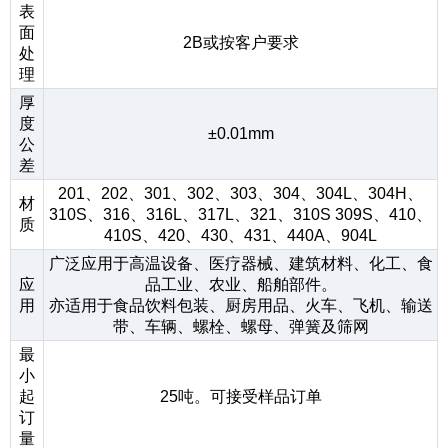
表
面
2B或按客户要求
处
理
厚
度
±0.01mm
公
差
201、202、301、302、303、304、304L、304H、
材
310S、316、316L、317L、321、310S 309S、410、
质
410S、420、430、431、440A、904L
广泛应用于高温设备、医疗器械、建筑材料、化工、食
应
品工业、农业、船舶部件。
用
亦适用于食品饮料包装、厨房用品、火车、飞机、输送
带、车辆、螺栓、螺母、弹簧及筛网
最
小
起
25吨。可接受样品订单
订
量