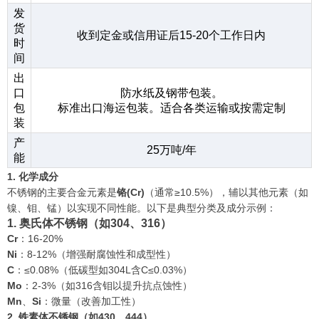
发
货
收到定金或信用证后15-20个工作日内
时
间
出
口
防水纸及钢带包装。
包
标准出口海运包装。适合各类运输或按需定制
装
产
25万吨/年
能
1. 化学成分
不锈钢的主要合金元素是
铬(Cr)
（通常≥10.5%），辅以其他元素（如
镍、钼、锰）以实现不同性能。以下是典型分类及成分示例：
1. 奥氏体不锈钢（如304、316）
Cr
：16-20%
Ni
：8-12%（增强耐腐蚀性和成型性）
C
：≤0.08%（低碳型如304L含C≤0.03%）
Mo
：2-3%（如316含钼以提升抗点蚀性）
Mn
、
Si
：微量（改善加工性）
2. 铁素体不锈钢（如430、444）