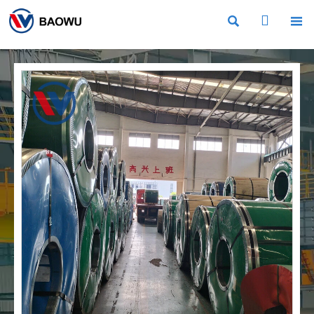


