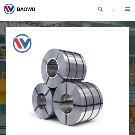


