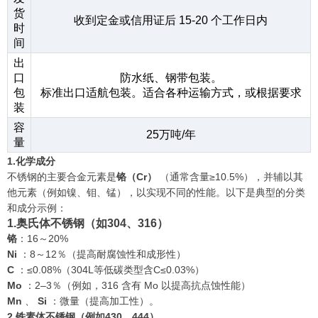
货
收到定金或信用证后 15-20 个工作日内
时
间
出
口
防水纸、钢带包装。
包
标准出口适航包装。适合各种运输方式，或根据要求
装
容
25万吨/年
量
1.化学成分
不锈钢的主要合金元素是
铬（Cr）
（通常含量≥10.5%），并辅以其
他元素（例如镍、钼、锰），以实现不同的性能。以下是典型的分类
和成分示例：
1.奥氏体不锈钢（如304、316）
铬
：16～20%
Ni
：8～12％（提高耐腐蚀性和成形性）
C
：≤0.08%（304L等低碳类型含C≤0.03%）
Mo
：2–3％（例如，316 含有 Mo 以提高抗点蚀性能）
Mn
、
Si
：微量（提高加工性）。
2.铁素体不锈钢（例如430、444）