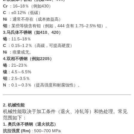
Cr
：16–18％（例如430）
C
：≤0.12%（低碳）
Ni
：通常不存在（成本效益高）
钼
：某些等级含有钼（例如，444 含有 1.75–2.5% 钼）。
3.马氏体不锈钢（如410、420）
铬
：11.5–18％
C
：0.15–1.2％（高碳，可提高硬度）
Ni
：痕量或无。
4.双相不锈钢（例如2205）
铬
：21–23％
镍
：4.5～6.5%
钼
：2.5–3.5％
N
：0.1～0.3％（提高强度和耐腐蚀性）。
2. 机械性能
机械性能取决于加工条件（退火、冷轧等）和热处理。常见
范围如下：
1. 奥氏体不锈钢（退火状态）
抗拉强度 (Rm)
: 500–700 MPa