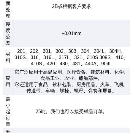
面
2B或根据客户要求
处
理
厚
度
±0.01mm
公
差
201、202、301、302、303、304、304L、304H、
材
310S、316、316L、317L、321、310S 309S、410、
料
410S、420、430、431、440A、904L
它广泛应用于高温应用、医疗设备、建筑材料、化学、
应
食品工业、农业、船舶部件。
用
它还适用于食品、饮料包装、厨房用品、火车、飞机、
传送带、车辆、螺栓、螺母、弹簧和屏幕。
最
小
起
25吨。我们也可以接受样品订单。
订
量
发