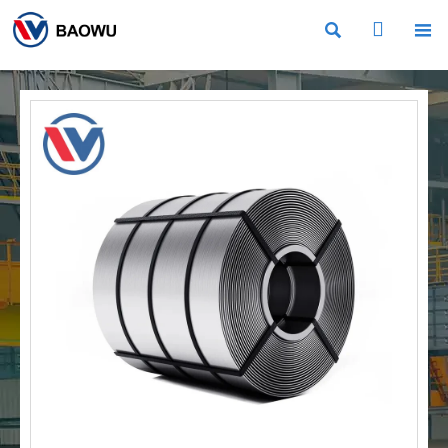


