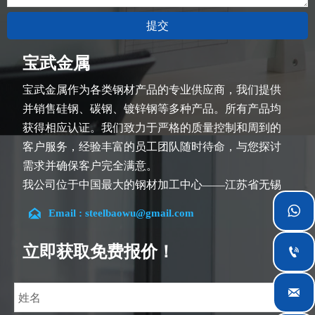
提交
宝武金属
宝武金属作为各类钢材产品的专业供应商，我们提供
并销售硅钢、碳钢、镀锌钢等多种产品。所有产品均
获得相应认证。我们致力于严格的质量控制和周到的
客户服务，经验丰富的员工团队随时待命，与您探讨
需求并确保客户完全满意。
我公司位于中国最大的钢材加工中心——江苏省无锡
市。团队深耕行业14余年，在各类硅钢项目上具有丰


Email : steelbaowu@gmail.com
富经验，熟悉CE、SGS等多种硅钢标准。我们可根据
特殊需求进行设计定制，并确保安全性、高效性及合
立即获取免费报价！

理价格。目前我们已逐步扩展至五座专业配送仓库和
钢材加工设施，为全球采矿、建筑、工程及通用制造

业提供专业服务。