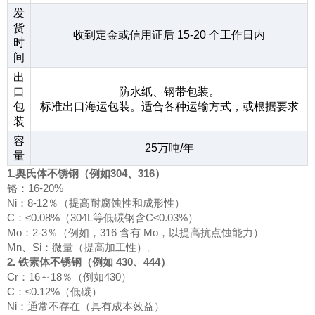
发
货
收到定金或信用证后 15-20 个工作日内
时
间
出
口
防水纸、钢带包装。
包
标准出口海运包装。适合各种运输方式，或根据要求
装
容
25万吨/年
量
1.奥氏体不锈钢（例如304、316）
铬：16-20%
Ni：8-12％（提高耐腐蚀性和成形性）
C：≤0.08%（304L等低碳钢含C≤0.03%）
Mo：2-3％（例如，316 含有 Mo，以提高抗点蚀能力）
Mn、Si：微量（提高加工性）。
2. 铁素体不锈钢（例如 430、444）
Cr：16～18％（例如430）
C：≤0.12%（低碳）
Ni：通常不存在（具有成本效益）