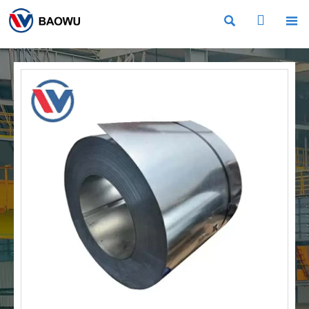


