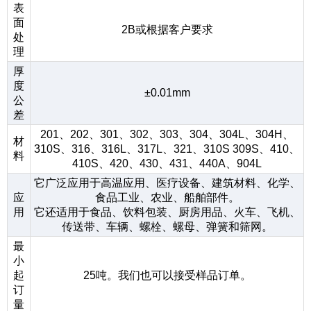
表
面
2B或根据客户要求
处
理
厚
度
±0.01mm
公
差
201、202、301、302、303、304、304L、304H、
材
310S、316、316L、317L、321、310S 309S、410、
料
410S、420、430、431、440A、904L
它广泛应用于高温应用、医疗设备、建筑材料、化学、
应
食品工业、农业、船舶部件。
用
它还适用于食品、饮料包装、厨房用品、火车、飞机、
传送带、车辆、螺栓、螺母、弹簧和筛网。
最
小
起
25吨。我们也可以接受样品订单。
订
量