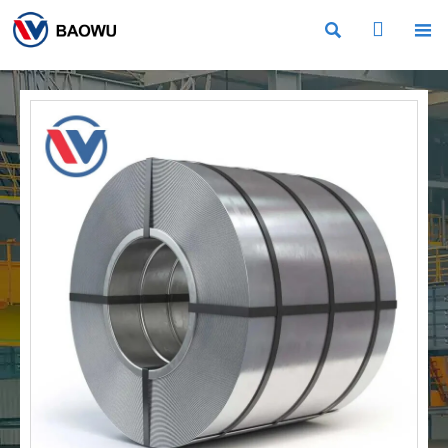


