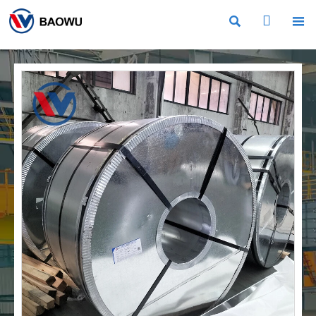


