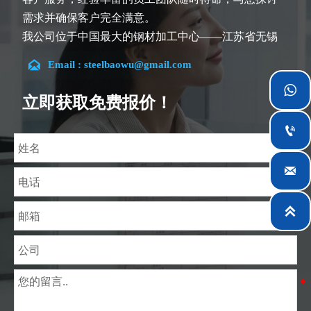
需求并确保客户完全满意。
我公司位于中国最大的钢材加工中心——江苏省无锡
市。团队深耕行业14余年，在各类硅钢项目上具有丰

Email : steelbaowu@gmail.com
富经验，熟悉CE、SGS等多种硅钢标准。我们可根据

特殊需求进行设计定制，并确保安全性、高效性及合
立即获取免费报价！
理价格。目前我们已逐步扩展至五座专业配送仓库和

钢材加工设施，为全球采矿、建筑、工程及通用制造
业提供专业服务。

