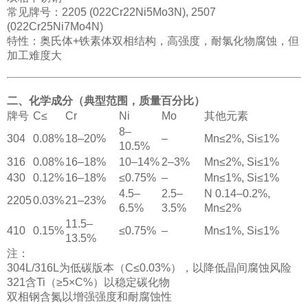
常见牌号：2205 (022Cr22Ni5Mo3N), 2507
(022Cr25Ni7Mo4N)
特性：奥氏体+铁素体双相结构，高强度，耐氯化物腐蚀，但
加工难度大
二、化学成分（典型范围，质量百分比）
牌号
C≤
Cr
Ni
Mo
其他元素
8–
304
0.08%
18–20%
–
Mn≤2%, Si≤1%
10.5%
316
0.08%
16–18%
10–14%
2–3%
Mn≤2%, Si≤1%
430
0.12%
16–18%
≤0.75%
–
Mn≤1%, Si≤1%
4.5–
2.5–
N 0.14–0.2%,
2205
0.03%
21–23%
6.5%
3.5%
Mn≤2%
11.5–
410
0.15%
≤0.75%
–
Mn≤1%, Si≤1%
13.5%
注：
304L/316L为低碳版本（C≤0.03%），以降低晶间腐蚀风险
321含Ti（≥5×C%）以稳定碳化物
双相钢含氮以增强强度和耐腐蚀性