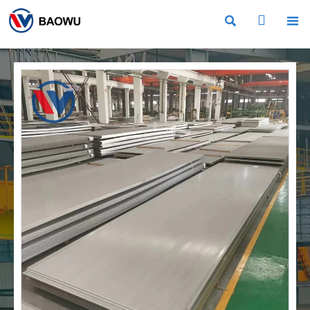


