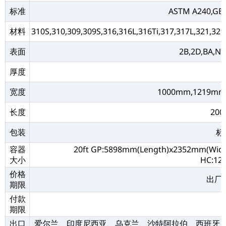
标准
ASTM A240,GB/
材料
310S,310,309,309S,316,316L,316Ti,317,317L,321,321
表面
2B,2D,BA,
厚度
宽度
1000mm,1219mm
长度
200
包装
标
容器
20ft GP:5898mm(Length)x2352mm(Wid
大小
HC:12
价格
出厂价
期限
付款
期限
出口
爱尔兰、印度尼西亚、乌克兰、沙特阿拉伯、西班牙