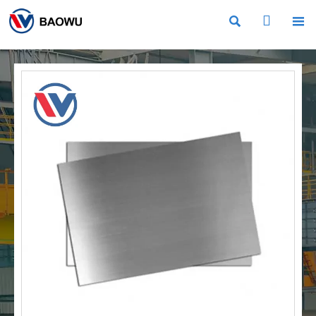


