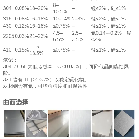
8–
304
0.08%
18–20%
–
锰≤2%，硅≤1%
10.5%
316
0.08%
16–18%
10–14%
2–3%
锰≤2%，硅≤1%
430
0.12%
16–18%
≤0.75%
–
锰≤1%，硅≤1%
4.5–
2.5–
氮0.14～0.2%，锰
2205
0.03%
21–23%
6.5%
3.5%
≤2%
11.5–
410
0.15%
≤0.75%
–
锰≤1%，硅≤1%
13.5%
笔记：
304L/316L 为低碳版本（C ≤0.03%），可降低晶间腐蚀风
险。
321 含有 Ti（≥5×C%）以稳定碳化物。
双相钢含有氮，可增强强度和耐腐蚀性。
曲面选择