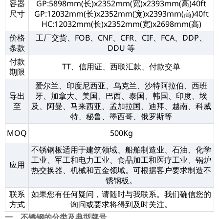
容器
GP:5898mm(长)x2352mm(宽)x2393mm(高)40ft
尺寸
GP:12032mm(长)x2352mm(宽)x2393mm(高)40ft
HC:12032mm(长)x2352mm(宽)x2698mm(高)
价格
工厂交货、FOB、CNF、CFR、CIF、FCA、DDP、
条款
DDU 等
付款
TT、信用证、西联汇款、付款交单
期限
爱尔兰、印度尼西亚、乌克兰、沙特阿拉伯、西班
导出
牙、加拿大、美国、巴西、泰国、韩国、印度、埃
至
及、阿曼、马来西亚、孟加拉国、迪拜、越南、科威
特、秘鲁、墨西哥、俄罗斯等
MOQ
500Kg
不锈钢板适用于建筑领域、船舶制造业、石油、化学
工业、军工和电力工业、食品加工和医疗工业、锅炉
应用
热交换器、机械和五金领域。可根据客户要求制造不
锈钢板。
联系
如果您有任何疑问，请随时与我联系。我们确信您的
方式
询问或要求将得到及时关注。
一、不锈钢的分类及典型牌号