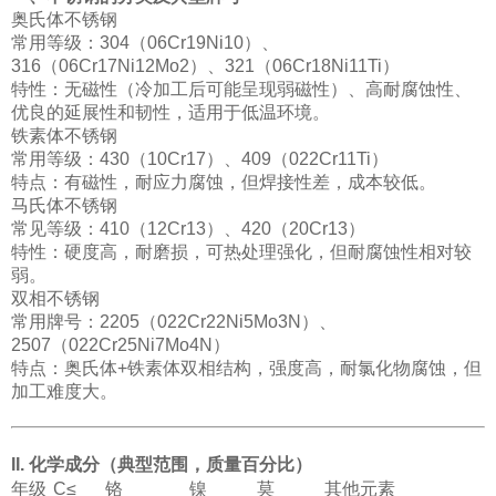
奥氏体不锈钢
常用等级：304（06Cr19Ni10）、
316（06Cr17Ni12Mo2）、321（06Cr18Ni11Ti）
特性：无磁性（冷加工后可能呈现弱磁性）、高耐腐蚀性、
优良的延展性和韧性，适用于低温环境。
铁素体不锈钢
常用等级：430（10Cr17）、409（022Cr11Ti）
特点：有磁性，耐应力腐蚀，但焊接性差，成本较低。
马氏体不锈钢
常见等级：410（12Cr13）、420（20Cr13）
特性：硬度高，耐磨损，可热处理强化，但耐腐蚀性相对较
弱。
双相不锈钢
常用牌号：2205（022Cr22Ni5Mo3N）、
2507（022Cr25Ni7Mo4N）
特点：奥氏体+铁素体双相结构，强度高，耐氯化物腐蚀，但
加工难度大。
II. 化学成分（典型范围，质量百分比）
年级
C≤
铬
镍
莫
其他元素